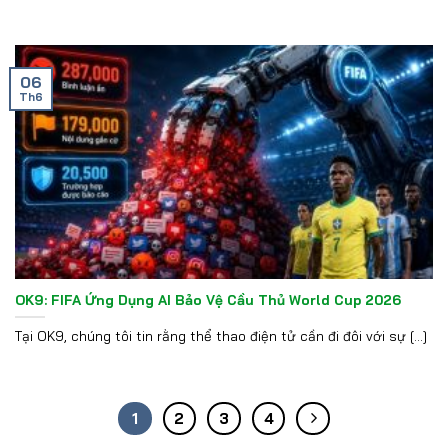
06
Th6
OK9: FIFA Ứng Dụng AI Bảo Vệ Cầu Thủ World Cup 2026
Tại OK9, chúng tôi tin rằng thể thao điện tử cần đi đôi với sự [...]
1
2
3
4