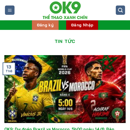
Bỏ
qua
nội
dung
Đăng ký
Đăng Nhập
TIN TỨC
13
Th6
OK9: Dự đoán Brazil vs Morocco, 5h00 ngày 14/6: Bàn