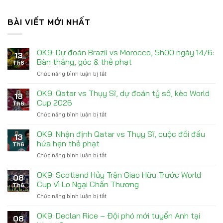
BÀI VIẾT MỚI NHẤT
OK9: Dự đoán Brazil vs Morocco, 5h00 ngày 14/6:
13
Bàn thắng, góc & thẻ phạt
Th6
Chức năng bình luận bị tắt
ở
OK9:
Dự
OK9: Qatar vs Thụy Sĩ, dự đoán tỷ số, kèo World
13
đoán
Cup 2026
Th6
Brazil
Chức năng bình luận bị tắt
ở
vs
OK9:
Morocco,
Qatar
OK9: Nhận định Qatar vs Thụy Sĩ, cuộc đối đầu
5h00
13
vs
ngày
hứa hẹn thẻ phạt
Th6
Thụy
14/6:
Chức năng bình luận bị tắt
ở
Sĩ,
Bàn
OK9:
dự
thắng,
Nhận
OK9: Scotland Hủy Trận Giao Hữu Trước World
đoán
góc
08
định
tỷ
Cup Vì Lo Ngại Chấn Thương
&
Th6
Qatar
số,
thẻ
Chức năng bình luận bị tắt
ở
vs
kèo
phạt
OK9:
Thụy
World
Scotland
OK9: Declan Rice – Đội phó mới tuyển Anh tại
Sĩ,
Cup
08
Hủy