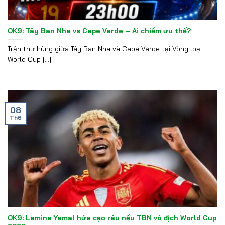
OK9: Tây Ban Nha vs Cape Verde – Ai chiếm ưu thế?
Trận thư hùng giữa Tây Ban Nha và Cape Verde tại Vòng loại
World Cup [...]
08
Th6
OK9: Lamine Yamal hứa cạo râu nếu TBN vô địch World Cup