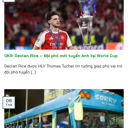
OK9: Declan Rice – Đội phó mới tuyển Anh tại World Cup
Declan Rice được HLV Thomas Tuchel tin tưởng giao phó vai trò
đội phó tuyển [...]
08
Th6