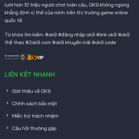
lưới hơn 10 triệu người chơi toàn cầu, OK9 không ngừng
khẳng định vị thế của mình trên thị trường game online
quốc tế.
Từ khóa tìm kiếm: #ok9 #đăng nhập ok9 #link ok9 #ok9
thể thao #2ok9 com #ok9 khuyến mãi #ok9 code
LIÊN KẾT NHANH
Giới thiệu về OK9
Chính sách bảo mật
Miễn trừ trách nhiệm
Câu hỏi thường gặp