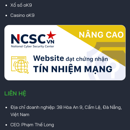
Xổ số oK9
Casino oK9
LIÊN HỆ
Địa chỉ doanh nghiệp: 38 Hòa An 9, Cẩm Lệ, Đà Nẵng,
Việt Nam
CEO: Phạm Thế Long