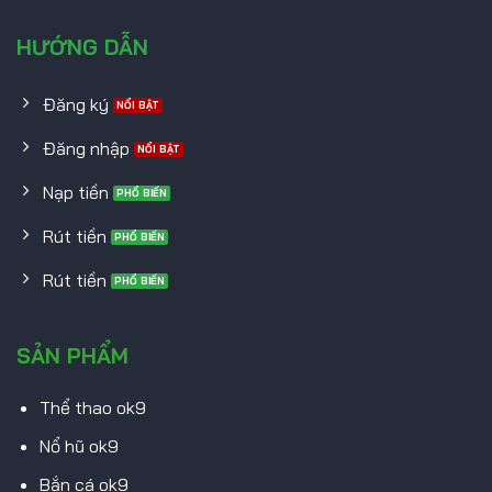
HƯỚNG DẪN
Đăng ký
Đăng nhập
Nạp tiền
Rút tiền
Rút tiền
SẢN PHẨM
Thể thao ok9
Nổ hũ ok9
Bắn cá ok9