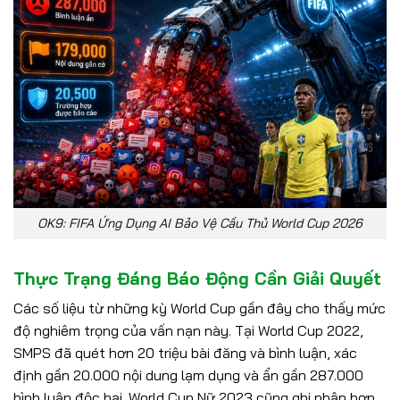
OK9: FIFA Ứng Dụng AI Bảo Vệ Cầu Thủ World Cup 2026
Thực Trạng Đáng Báo Động Cần Giải Quyết
Các số liệu từ những kỳ World Cup gần đây cho thấy mức
độ nghiêm trọng của vấn nạn này. Tại World Cup 2022,
SMPS đã quét hơn 20 triệu bài đăng và bình luận, xác
định gần 20.000 nội dung lạm dụng và ẩn gần 287.000
bình luận độc hại. World Cup Nữ 2023 cũng ghi nhận hơn