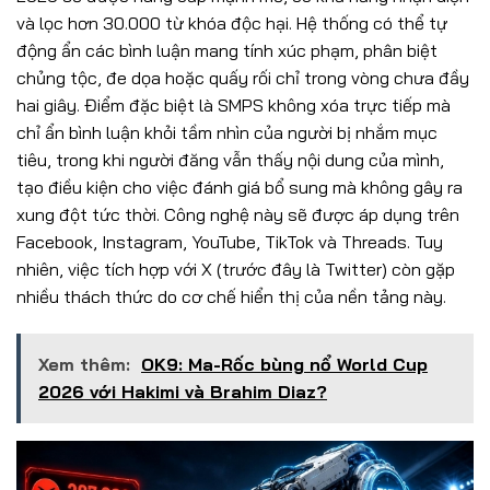
và lọc hơn 30.000 từ khóa độc hại. Hệ thống có thể tự
động ẩn các bình luận mang tính xúc phạm, phân biệt
chủng tộc, đe dọa hoặc quấy rối chỉ trong vòng chưa đầy
hai giây. Điểm đặc biệt là SMPS không xóa trực tiếp mà
chỉ ẩn bình luận khỏi tầm nhìn của người bị nhắm mục
tiêu, trong khi người đăng vẫn thấy nội dung của mình,
tạo điều kiện cho việc đánh giá bổ sung mà không gây ra
xung đột tức thời. Công nghệ này sẽ được áp dụng trên
Facebook, Instagram, YouTube, TikTok và Threads. Tuy
nhiên, việc tích hợp với X (trước đây là Twitter) còn gặp
nhiều thách thức do cơ chế hiển thị của nền tảng này.
Xem thêm:
OK9: Ma-Rốc bùng nổ World Cup
2026 với Hakimi và Brahim Diaz?