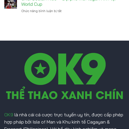
08
Hủy
cuộc
World Cup
2026
Th6
Trận
đối
Chức năng bình luận bị tắt
ở
Giao
đầu
OK9:
Hữu
hứa
Declan
Trước
hẹn
Rice
World
thẻ
–
Cup
phạt
Đội
Vì
phó
Lo
mới
Ngại
tuyển
Chấn
Anh
Thương
tại
World
Cup
OK9
là nhà cái cá cược trực tuyến uy tín, được cấp phép
hợp pháp bởi Isle of Man và Khu kinh tế Cagayan &