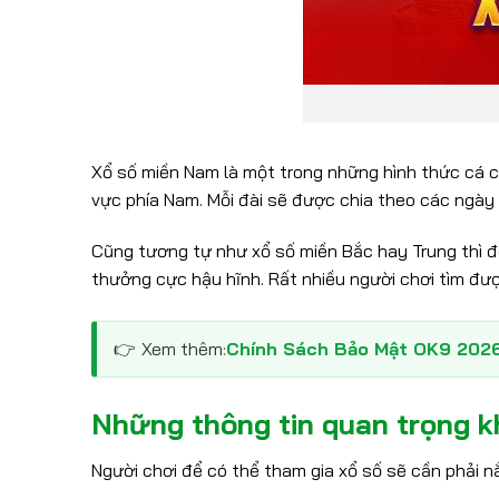
Xổ số miền Nam là một trong những hình thức cá cư
vực phía Nam. Mỗi đài sẽ được chia theo các ngày
Cũng tương tự như xổ số miền Bắc hay Trung thì đề
thưởng cực hậu hĩnh. Rất nhiều người chơi tìm đượ
Xem thêm:
Chính Sách Bảo Mật OK9 2026
Những thông tin quan trọng k
Người chơi để có thể tham gia xổ số sẽ cần phải n