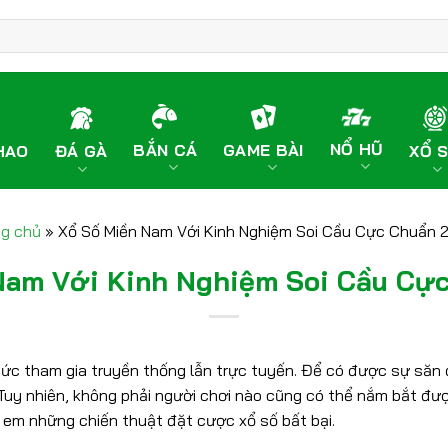
NỔ HŨ
BẮN CÁ
GAME BÀI
HAO
ĐÁ GÀ
XỔ 
ng chủ
»
Xổ Số Miền Nam Với Kinh Nghiệm Soi Cầu Cực Chuẩn 
Nam Với Kinh Nghiệm Soi Cầu Cự
c tham gia truyền thống lẫn trực tuyến. Để có được sự săn đ
 Tuy nhiên, không phải người chơi nào cũng có thể nắm bắt đ
h em những chiến thuật đặt cược xổ số bất bại.