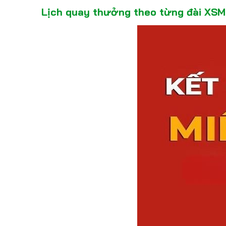
Lịch quay thưởng theo từng đài XS