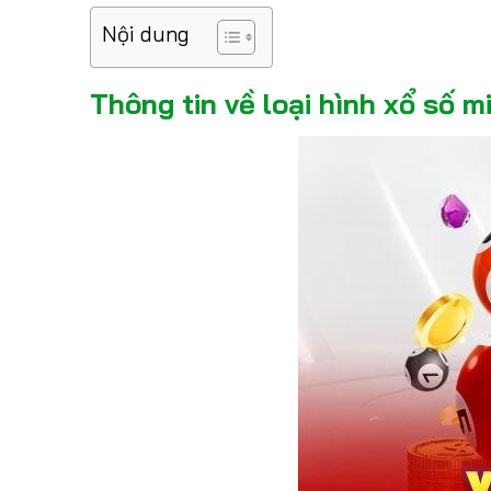
Nội dung
Thông tin về loại hình xổ số 