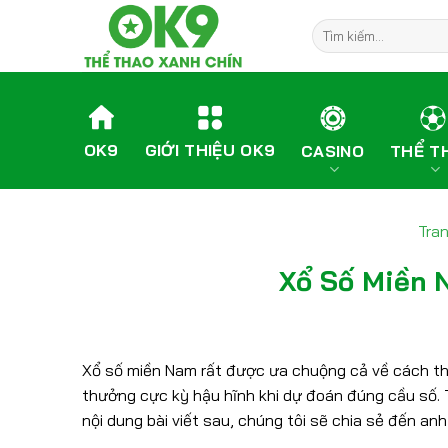
Bỏ
qua
nội
dung
OK9
GIỚI THIỆU OK9
CASINO
THỂ T
Tra
Xổ Số Miền 
Xổ số miền Nam rất được ưa chuộng cả về cách thứ
thưởng cực kỳ hậu hĩnh khi dự đoán đúng cầu số.
nội dung bài viết sau, chúng tôi sẽ chia sẻ đến an