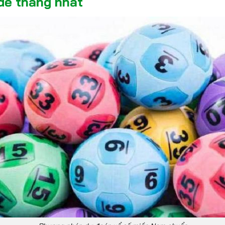
dễ thắng nhất