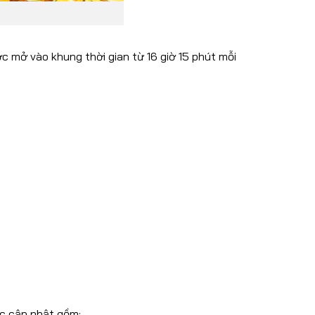
 mở vào khung thời gian từ 16 giờ 15 phút mỗi
ợc cập nhật gồm: