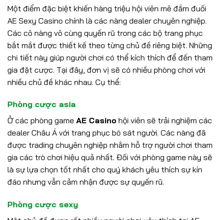
Một điểm đặc biệt khiến hàng triệu hội viên mê đắm đuối
AE Sexy Casino chính là các nàng dealer chuyên nghiệp.
Các cô nàng vô cùng quyến rũ trong các bộ trang phục
bắt mắt được thiết kế theo từng chủ đề riêng biệt. Những
chi tiết này giúp người chơi có thể kích thích để đến tham
gia đặt cược. Tại đây, đơn vị sẽ có nhiều phòng chơi với
nhiều chủ đề khác nhau. Cụ thể:
Phòng cược asia
Ở các phòng game
AE Casino
hội viên sẽ trải nghiệm các
dealer Châu Á với trang phục bó sát người. Các nàng đã
được trading chuyên nghiệp nhằm hỗ trợ người chơi tham
gia các trò chơi hiệu quả nhất. Đối với phòng game này sẽ
là sự lựa chọn tốt nhất cho quý khách yêu thích sự kín
đáo nhưng vẫn cảm nhận được sự quyến rũ.
Phòng cược sexy