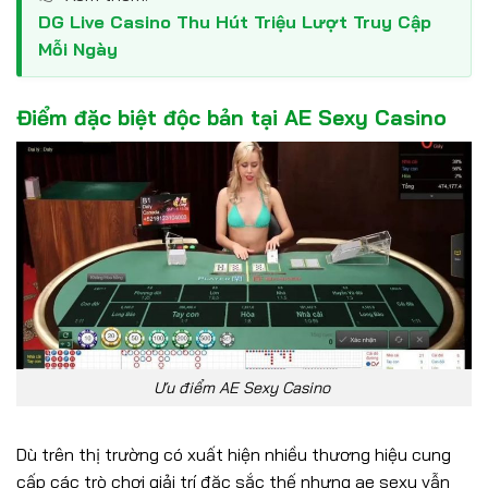
DG Live Casino Thu Hút Triệu Lượt Truy Cập
Mỗi Ngày
Điểm đặc biệt độc bản tại AE Sexy Casino
Ưu điểm AE Sexy Casino
Dù trên thị trường có xuất hiện nhiều thương hiệu cung
cấp các trò chơi giải trí đặc sắc thế nhưng ae sexy vẫn