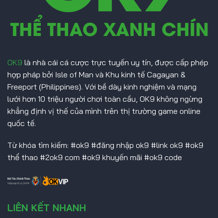
OK9
là nhà cái cá cược trực tuyến uy tín, được cấp phép
hợp pháp bởi Isle of Man và Khu kinh tế Cagayan &
Freeport (Philippines). Với bề dày kinh nghiệm và mạng
lưới hơn 10 triệu người chơi toàn cầu, OK9 không ngừng
khẳng định vị thế của mình trên thị trường game online
quốc tế.
Từ khóa tìm kiếm: #ok9 #đăng nhập ok9 #link ok9 #ok9
thể thao #2ok9 com #ok9 khuyến mãi #ok9 code
LIÊN KẾT NHANH