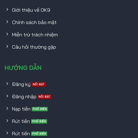
Giới thiệu về OK9
Chính sách bảo mật
Miễn trừ trách nhiệm
Câu hỏi thường gặp
HƯỚNG DẪN
Đăng ký
Đăng nhập
Nạp tiền
Rút tiền
Rút tiền