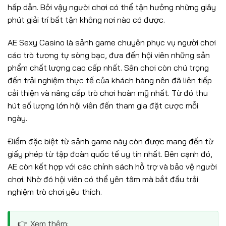
hấp dẫn. Bởi vậy người chơi có thể tận hưởng những giây
phút giải trí bất tận không nơi nào có được.
AE Sexy Casino là sảnh game chuyên phục vụ người chơi
các trò tương tự sòng bạc, đưa đến hội viên những sản
phẩm chất lượng cao cấp nhất. Sân chơi còn chú trọng
đến trải nghiệm thực tế của khách hàng nên đã liên tiếp
cải thiện và nâng cấp trò chơi hoàn mỹ nhất. Từ đó thu
hút số lượng lớn hội viên đến tham gia đặt cược mỗi
ngày.
Điểm đặc biệt từ sảnh game này còn được mang đến từ
giấy phép từ tập đoàn quốc tế uy tín nhất. Bên cạnh đó,
AE còn kết hợp với các chính sách hỗ trợ và bảo vệ người
chơi. Nhờ đó hội viên có thể yên tâm mà bắt đầu trải
nghiệm trò chơi yêu thích.
Xem thêm: