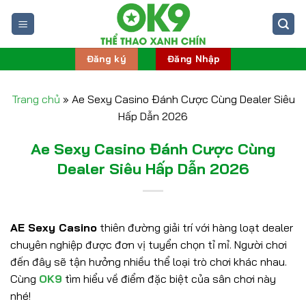
Bỏ
qua
nội
dung
Đăng ký
Đăng Nhập
Trang chủ
»
Ae Sexy Casino Đánh Cược Cùng Dealer Siêu
Hấp Dẫn 2026
Ae Sexy Casino Đánh Cược Cùng
Dealer Siêu Hấp Dẫn 2026
AE Sexy Casino
thiên đường giải trí với hàng loạt dealer
chuyên nghiệp được đơn vị tuyển chọn tỉ mỉ. Người chơi
đến đây sẽ tận hưởng nhiều thể loại trò chơi khác nhau.
Cùng
OK9
tìm hiểu về điểm đặc biệt của sân chơi này
nhé!