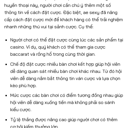
huyền thoại này, người chơi cần chú ý thêm một số
thông tin về cách đặt cược. Đặc biệt, ae sexy đã nâng
cấp cách đặt cược mới để khách hàng có thể trải nghiệm
nhanh những thú vui tại sảnh cược. Cụ thể:
Người chơi có thể đặt cược cùng lúc các sản phẩm tại
casino. Ví dụ, quý khách có thể tham gia cược
baccarat và rồng hổ trong cùng thời gian.
Chế độ đặt cược nhiều bàn chơi kết hợp giúp hội viên
dễ dàng quan sát nhiều bàn chơi khác nhau. Từ đó hội
viên dễ dàng nắm bắt thông tin ván cược và lựa chọn
kèo phù hợp.
Mức cược các bàn chơi có điểm tương đồng nhau giúp
hội viên dễ dàng xuống tiền mà không phải so sánh
kiểu cược.
Tỷ lệ thắng được nâng cao giúp người chơi có thêm
cơ hội kiếm thưởng lớn.