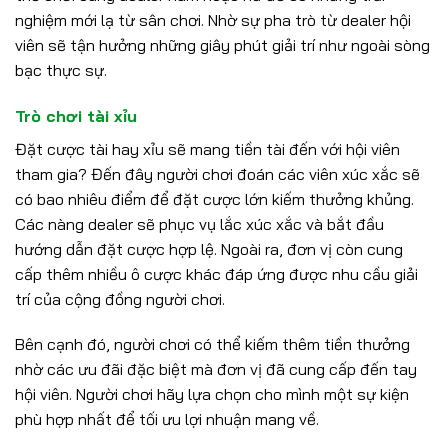
nghiệm mới lạ từ sân chơi. Nhờ sự pha trò từ dealer hội
viên sẽ tận hưởng những giây phút giải trí như ngoài sòng
bạc thực sự.
Trò chơi tài xỉu
Đặt cược tài hay xỉu sẽ mang tiền tài đến với hội viên
tham gia? Đến đây người chơi đoán các viên xúc xắc sẽ
có bao nhiêu điểm để đặt cược lớn kiếm thưởng khủng.
Các nàng dealer sẽ phục vụ lắc xúc xắc và bắt đầu
hướng dẫn đặt cược hợp lệ. Ngoài ra, đơn vị còn cung
cấp thêm nhiều ô cược khác đáp ứng được nhu cầu giải
trí của cộng đồng người chơi.
Bên cạnh đó, người chơi có thể kiếm thêm tiền thưởng
nhờ các ưu đãi đặc biệt mà đơn vị đã cung cấp đến tay
hội viên. Người chơi hãy lựa chọn cho mình một sự kiện
phù hợp nhất để tối ưu lợi nhuận mang về.