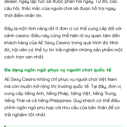
dealer, ngay lập tức sẽ được phản hồi ngay. Từ đó, các
câu hỏi, thắc mắc của người chơi sẽ được hỗ trợ ngay
thời điểm nhắn tin.
Đây là một tính năng rất ít đơn vị có thể cung cấp đối với
sảnh casino. Điều này cũng thể hiện rõ sự quan tâm đến
khách hàng của
AE Sexy Casino trong quá trình đó. Nhờ
đó, hội viên có thể tự tin trải nghiệm những sản phẩm một
cách trọn vẹn nhất.
Đa dạng ngôn ngữ phục vụ người chơi quốc tế
AE Sexy Casino không chỉ phục vụ người chơi Việt Nam
mà còn muốn mở rộng thị trường quốc tế. Tại đây, đơn vị
cung cấp tiếng Anh, tiếng Pháp, tiếng Việt, tiếng Trung,
tiếng Thái và cả tiếng Philippines. Quý khách có thể điều
chỉnh ngôn ngữ phù hợp với nhu cầu của bản thân để có
trải nghiệm tốt nhất.