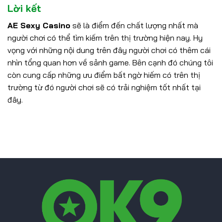
Lời kết
AE Sexy Casino
sẽ là điểm đến chất lượng nhất mà
người chơi có thể tìm kiếm trên thị trường hiện nay. Hy
vọng với những nội dung trên đây người chơi có thêm cái
nhìn tổng quan hơn về sảnh game. Bên cạnh đó chúng tôi
còn cung cấp những ưu điểm bất ngờ hiếm có trên thị
trường từ đó người chơi sẽ có trải nghiệm tốt nhất tại
đây.