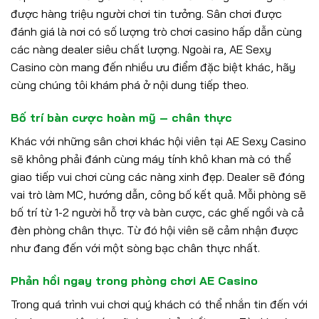
được hàng triệu người chơi tin tưởng. Sân chơi được
đánh giá là nơi có số lượng trò chơi casino hấp dẫn cùng
các nàng dealer siêu chất lượng. Ngoài ra, AE Sexy
Casino còn mang đến nhiều ưu điểm đặc biệt khác, hãy
cùng chúng tôi khám phá ở nội dung tiếp theo.
Bố trí bàn cược hoàn mỹ – chân thực
Khác với những sân chơi khác hội viên tại AE Sexy Casino
sẽ không phải đánh cùng máy tính khô khan mà có thể
giao tiếp vui chơi cùng các nàng xinh đẹp. Dealer sẽ đóng
vai trò làm MC, hướng dẫn, công bố kết quả. Mỗi phòng sẽ
bố trí từ 1-2 người hỗ trợ và bàn cược, các ghế ngồi và cả
đèn phòng chân thực. Từ đó hội viên sẽ cảm nhận được
như đang đến với một sòng bạc chân thực nhất.
Phản hồi ngay trong phòng chơi AE Casino
Trong quá trình vui chơi quý khách có thể nhắn tin đến với