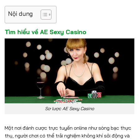
Nội dung
Tìm hiểu về AE Sexy Casino
Sơ lược AE Sexy Casino
Một nơi đánh cược trực tuyến online như sòng bạc thực
thụ, người chơi có thể trải nghiệm không khí sôi động và