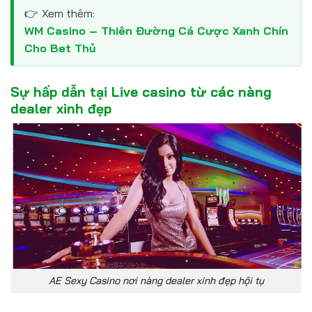
Xem thêm:
WM Casino – Thiên Đường Cá Cược Xanh Chín
Cho Bet Thủ
Sự hấp dẫn tại Live casino từ các nàng
dealer xinh đẹp
AE Sexy Casino nơi nàng dealer xinh đẹp hội tụ