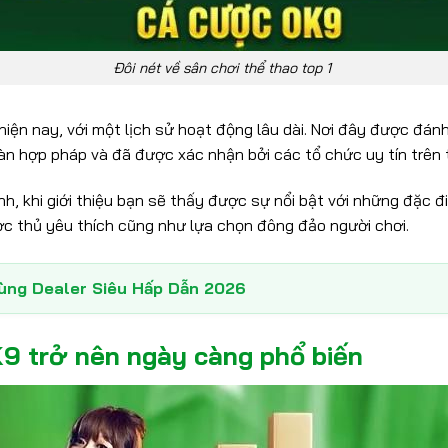
Đôi nét về sân chơi thể thao top 1
ện nay, với một lịch sử hoạt động lâu dài. Nơi đây được đánh
n hợp pháp và đã được xác nhận bởi các tổ chức uy tín trên t
nh, khi
giới thiệu
bạn sẽ thấy được sự nổi bật với những đặc đ
ợc thủ yêu thích cũng như lựa chọn đông đảo người chơi.
ùng Dealer Siêu Hấp Dẫn 2026
9 trở nên ngày càng phổ biến