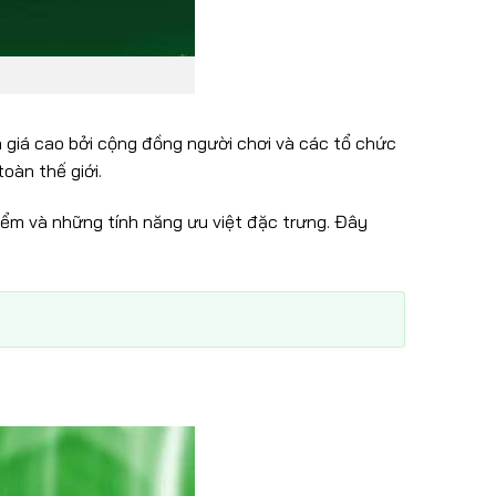
 giá cao bởi cộng đồng người chơi và các tổ chức
oàn thế giới.
iểm và những tính năng ưu việt đặc trưng. Đây