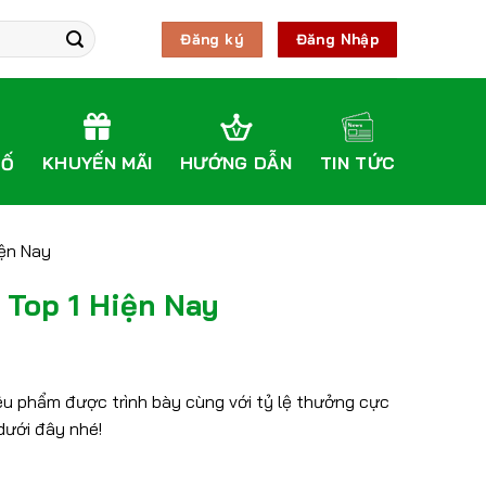
Đăng ký
Đăng Nhập
KHUYẾN MÃI
HƯỚNG DẪN
TIN TỨC
SỐ
iện Nay
Top 1 Hiện Nay
siêu phẩm được trình bày cùng với tỷ lệ thưởng cực
dưới đây nhé!