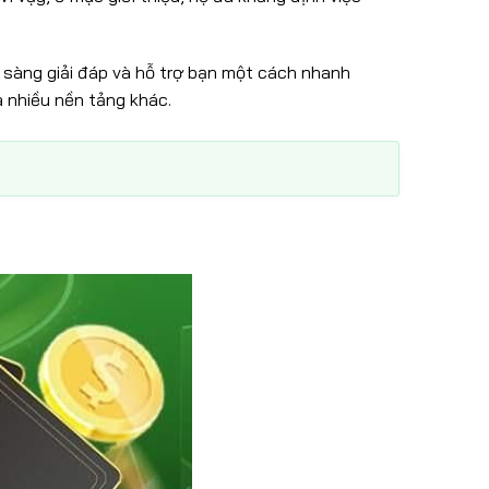
n sàng giải đáp và hỗ trợ bạn một cách nhanh
à nhiều nền tảng khác.