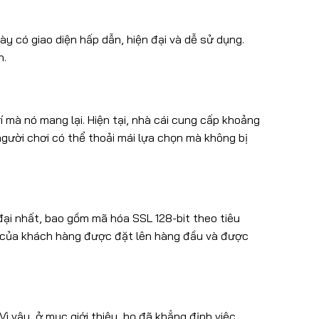
ày có giao diện hấp dẫn, hiện đại và dễ sử dụng.
n.
í mà nó mang lại. Hiện tại, nhà cái cung cấp khoảng
gười chơi có thể thoải mái lựa chọn mà không bị
đại nhất, bao gồm mã hóa SSL 128-bit theo tiêu
u của khách hàng được đặt lên hàng đầu và được
 Vì vậy, ở mục
giới thiệu
, họ đã khẳng định việc