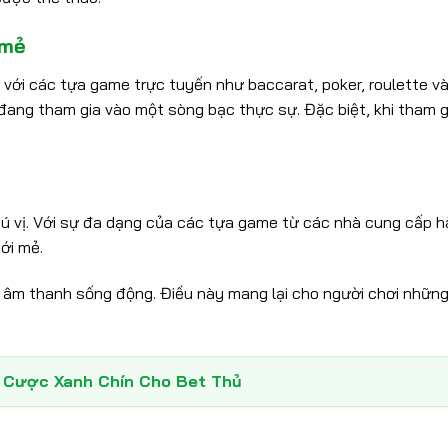
 mẻ
g với các tựa game trực tuyến như baccarat, poker, roulette và
ang tham gia vào một sòng bạc thực sự. Đặc biệt, khi tham g
ú vị. Với sự đa dạng của các tựa game từ các nhà cung cấp h
ới mẻ.
âm thanh sống động. Điều này mang lại cho người chơi những ph
 Cược Xanh Chín Cho Bet Thủ