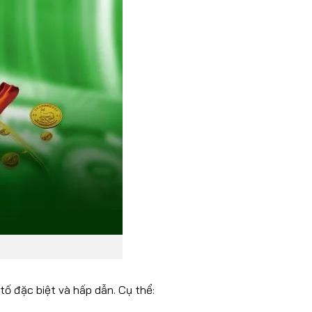
ố đặc biệt và hấp dẫn. Cụ thể: