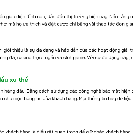
n giao diện đỉnh cao, dẫn đầu thị trường hiện nay. Nền tảng n
hơi mà họ ưa thích và đặt cược chỉ bằng vài thao tác đơn giả
hi
giới thiệu
là sự đa dạng và hấp dẫn của các hoạt động giải tr
ng đá, casino trực tuyến và slot game. Với sự đa dạng này, n
.
đầu xu thế
tiên hàng đầu. Bằng cách sử dụng các công nghệ bảo mật hiện 
 cho mọi thông tin của khách hàng. Mọi thông tin hay dữ liệ
c khách hàng là điều rất quan trọng để giữ chân khách hàng.