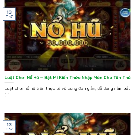
13
Th7
Luật Chơi Nổ Hũ – Bật Mí Kiến Thức Nhập Môn Cho Tân Thủ
Luật chơi nổ hũ trên thực tế vô cùng đơn giản, dễ dàng nắm bắt
[...]
13
Th7