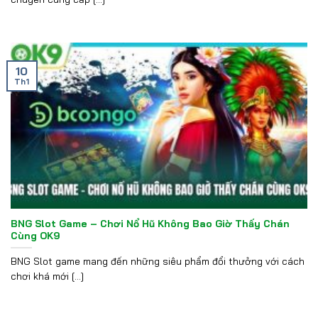
10
Th1
BNG Slot Game – Chơi Nổ Hũ Không Bao Giờ Thấy Chán
Cùng OK9
BNG Slot game mang đến những siêu phẩm đổi thưởng với cách
chơi khá mới [...]