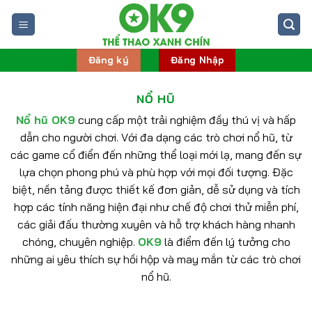
Bỏ
qua
nội
dung
Đăng ký
Đăng Nhập
NỔ HŨ
Nổ hũ OK9
cung cấp một trải nghiệm đầy thú vị và hấp
dẫn cho người chơi. Với đa dạng các trò chơi nổ hũ, từ
các game cổ điển đến những thể loại mới lạ, mang đến sự
lựa chọn phong phú và phù hợp với mọi đối tượng. Đặc
biệt, nền tảng được thiết kế đơn giản, dễ sử dụng và tích
hợp các tính năng hiện đại như chế độ chơi thử miễn phí,
các giải đấu thường xuyên và hỗ trợ khách hàng nhanh
chóng, chuyên nghiệp.
OK9
là điểm đến lý tưởng cho
những ai yêu thích sự hồi hộp và may mắn từ các trò chơi
nổ hũ.