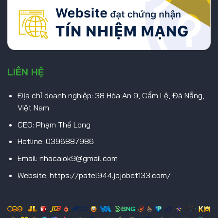
LIÊN HỆ
Địa chỉ doanh nghiệp: 38 Hòa An 9, Cẩm Lệ, Đà Nẵng,
Việt Nam
CEO: Phạm Thế Long
Hotline: 0396887986
Email: nhacaiok9@gmail.com
Website: https://patel944.jojobet133.com/