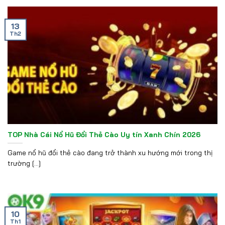
13
Th2
TOP Nhà Cái Nổ Hũ Đổi Thẻ Cào Uy tín Xanh Chín 2026
Game nổ hũ đổi thẻ cào đang trở thành xu hướng mới trong thị
trường [...]
10
Th1