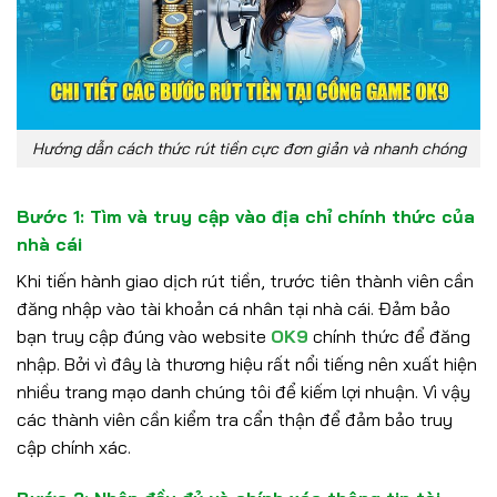
Hướng dẫn cách thức rút tiền cực đơn giản và nhanh chóng
Bước 1: Tìm và truy cập vào địa chỉ chính thức của
nhà cái
Khi tiến hành giao dịch rút tiền, trước tiên thành viên cần
đăng nhập vào tài khoản cá nhân tại nhà cái. Đảm bảo
bạn truy cập đúng vào website
OK9
chính thức để đăng
nhập. Bởi vì đây là thương hiệu rất nổi tiếng nên xuất hiện
nhiều trang mạo danh chúng tôi để kiếm lợi nhuận. Vì vậy
các thành viên cần kiểm tra cẩn thận để đảm bảo truy
cập chính xác.