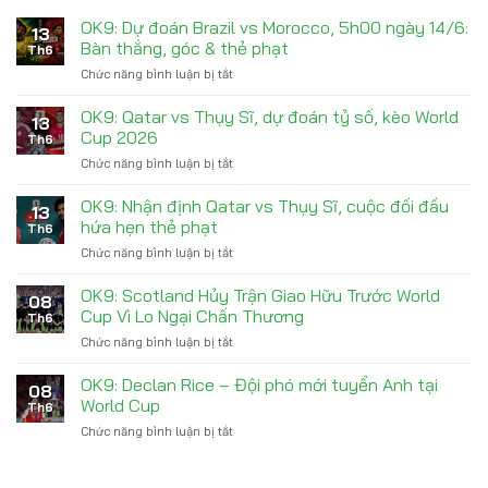
OK9: Dự đoán Brazil vs Morocco, 5h00 ngày 14/6:
13
Bàn thắng, góc & thẻ phạt
Th6
Chức năng bình luận bị tắt
ở
OK9:
Dự
OK9: Qatar vs Thụy Sĩ, dự đoán tỷ số, kèo World
13
đoán
Cup 2026
Th6
Brazil
Chức năng bình luận bị tắt
ở
vs
OK9:
Morocco,
Qatar
OK9: Nhận định Qatar vs Thụy Sĩ, cuộc đối đầu
5h00
13
vs
ngày
hứa hẹn thẻ phạt
Th6
Thụy
14/6:
Chức năng bình luận bị tắt
ở
Sĩ,
Bàn
OK9:
dự
thắng,
Nhận
OK9: Scotland Hủy Trận Giao Hữu Trước World
đoán
góc
08
định
tỷ
Cup Vì Lo Ngại Chấn Thương
&
Th6
Qatar
số,
thẻ
Chức năng bình luận bị tắt
ở
vs
kèo
phạt
OK9:
Thụy
World
Scotland
OK9: Declan Rice – Đội phó mới tuyển Anh tại
Sĩ,
Cup
08
Hủy
cuộc
World Cup
2026
Th6
Trận
đối
Chức năng bình luận bị tắt
ở
Giao
đầu
OK9:
Hữu
hứa
Declan
Trước
hẹn
Rice