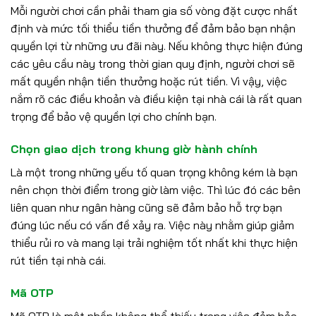
Mỗi người chơi cần phải tham gia số vòng đặt cược nhất
định và mức tối thiểu tiền thưởng để đảm bảo bạn nhận
quyền lợi từ những ưu đãi này. Nếu không thực hiện đúng
các yêu cầu này trong thời gian quy định, người chơi sẽ
mất quyền nhận tiền thưởng hoặc rút tiền. Vì vậy, việc
nắm rõ các điều khoản và điều kiện tại nhà cái là rất quan
trọng để bảo vệ quyền lợi cho chính bạn.
Chọn giao dịch trong khung giờ hành chính
Là một trong những yếu tố quan trọng không kém là bạn
nên chọn thời điểm trong giờ làm việc. Thì lúc đó các bên
liên quan như ngân hàng cũng sẽ đảm bảo hỗ trợ bạn
đúng lúc nếu có vấn đề xảy ra. Việc này nhằm giúp giảm
thiểu rủi ro và mang lại trải nghiệm tốt nhất khi thực hiện
rút tiền tại nhà cái.
Mã OTP