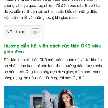
chóng và hiệu quả. Tuy nhiên, để đảm bảo các thao tác
được diễn ra thuận lợi, anh em cần hiểu rõ những điều
kiện cần thiết và những lưu ý khi giao dịch.
Nội dung
Hướng dẫn hội viên cách rút tiền OK9 siêu
giản đơn
Để đảm bảo rút tiền OK9 một cách suôn sẻ về tài khoản
cá nhân, các bạn chỉ cần làm theo hướng dẫn được chia
sẻ bên dưới. Quy trình này cực đơn giản, đảm bảo thành
công ngay lần đầu tiên dù là người mới. Cụ thể: