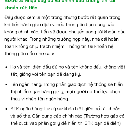
Bước 2: Nhập đầy đủ và chính xác thông tin tài
khoản rút tiền
Đây được xem là một trong những bước rất quan trọng
khi tiến hành giao dịch vì nếu thông tin bạn cung cấp
không chính xác, tiền sẽ được chuyển sang tài khoản của
người khác. Trong những trường hợp này, nhà cái hoàn
toàn không chịu trách nhiệm. Thông tin tài khoản hệ
thống yêu cầu như sau:
Họ và tên: điền đầy đủ họ và tên không dấu, không viết
tắt, giống với tên bạn đã đăng ký.
Tên ngân hàng: Trong phần giao dịch hệ thống sẽ hiển
thị nhiều ngân hàng gợi ý, mọi người có thể lựa chọn
thay vì nhập tên ngân hàng.
STK ngân hàng: Lưu ý sự khác biệt giữa số tài khoản
và số thẻ. Cần cung cấp chính xác (Trường hợp gấp có
thể click vào phần gợi ý để hiển thị STK bạn đã điền).