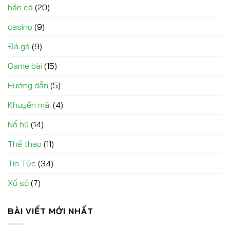
bắn cá
(20)
casino
(9)
Đá gà
(9)
Game bài
(15)
Hướng dẫn
(5)
Khuyến mãi
(4)
Nổ hũ
(14)
Thể thao
(11)
Tin Tức
(34)
Xổ số
(7)
BÀI VIẾT MỚI NHẤT