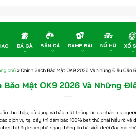
NỔ HŨ
BẮN CÁ
GAME BÀI
HAO
ĐÁ GÀ
XỔ 
ang chủ
»
Chính Sách Bảo Mật OK9 2026 Và Những Điều Cần B
h Bảo Mật OK9 2026 Và Những Điề
 cầu thu thập, sử dụng và bảo mật thông tin cá nhân mà người
g các dịch vụ tại đây thì đảm bảo 100% bet thủ phải hiểu rõ v
chơi thì hãy khám phá ngay thông tin bài viết dưới đây mà ch