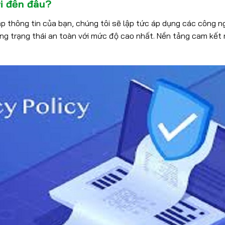
i đến đâu?
p thông tin của bạn, chúng tôi sẽ lập tức áp dụng các công ngh
ong trạng thái an toàn với mức độ cao nhất. Nền tảng cam kết