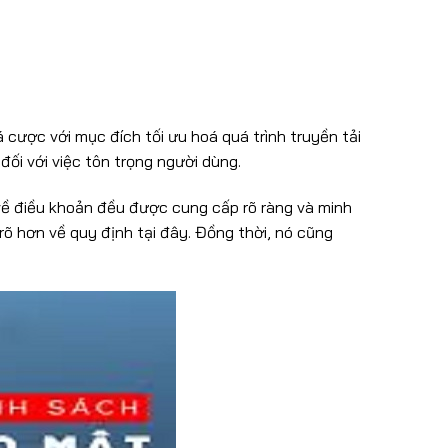
cược với mục đích tối ưu hoá quá trình truyền tải
đối với việc tôn trọng người dùng.
 về điều khoản đều được cung cấp rõ ràng và minh
rõ hơn về quy định tại đây. Đồng thời, nó cũng