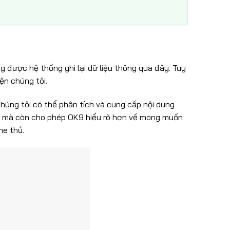
g được hệ thống ghi lại dữ liệu thông qua đây. Tuy
ện chúng tôi.
chúng tôi có thể phân tích và cung cấp nội dung
ất mà còn cho phép OK9 hiểu rõ hơn về mong muốn
me thủ.