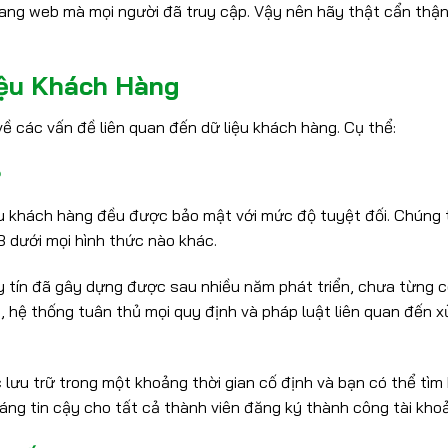
rang web mà mọi người đã truy cập. Vậy nên hãy thật cẩn thận
iệu Khách Hàng
về các vấn đề liên quan đến dữ liệu khách hàng. Cụ thể:
?
ệu khách hàng đều được bảo mật với mức độ tuyệt đối. Chúng 
3 dưới mọi hình thức nào khác.
 tín đã gây dựng được sau nhiều năm phát triển, chưa từng c
ời, hệ thống tuân thủ mọi quy định và pháp luật liên quan đến 
 lưu trữ trong một khoảng thời gian cố định và bạn có thể tìm
ng tin cậy cho tất cả thành viên đăng ký thành công tài khoả