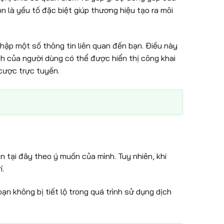
là yếu tố đặc biệt giúp thương hiệu tạo ra môi
thập một số thông tin liên quan đến bạn. Điều này
nh của người dùng có thể được hiển thị công khai
 cược trực tuyến.
n tại đây theo ý muốn của mình. Tuy nhiên, khi
í.
ạn không bị tiết lộ trong quá trình sử dụng dịch