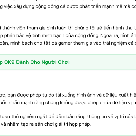
g việc xây dựng cộng đồng cá cược phát triển mạnh mẽ mà còn 
 thành viên tham gia bình luận thì chúng tôi sẽ tiến hành thu 
óp phần bảo vệ tính minh bạch của cộng đồng. Ngoài ra, hình ả
toàn, minh bạch cho tất cả gamer tham gia vào trải nghiệm cá
p OK9 Dành Cho Người Chơi
c, bạn được phép tự do tải xuống hình ảnh và dữ liệu xuất hiệ
uốn nhấn mạnh rằng chúng không được phép chứa dữ liệu vị tr
uân thủ nghiêm ngặt để đảm bảo rằng thông tin về vị trí của b
và nhằm tạo ra sân chơi giải trí hợp pháp.