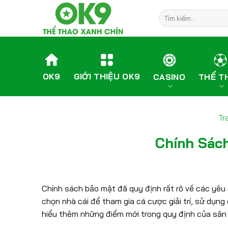
Bỏ
qua
nội
dung
OK9
GIỚI THIỆU OK9
CASINO
THỂ T
Tr
Chính Sác
Chính sách bảo mật đã quy định rất rõ về các yêu
chọn nhà cái để tham gia cá cược giải trí, sử dụn
hiểu thêm những điểm mới trong quy định của sân 