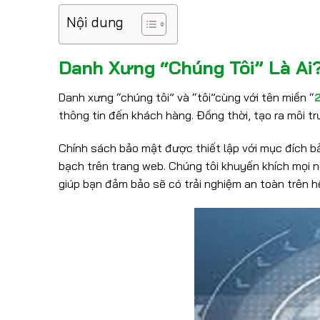
Nội dung
Danh Xưng “Chúng Tôi” Là Ai
Danh xưng “chúng tôi” và “tôi”cùng với tên miền “
thông tin đến khách hàng. Đồng thời, tạo ra môi tr
Chính sách bảo mật được thiết lập với mục đích bả
bạch trên trang web. Chúng tôi khuyến khích mọi n
giúp bạn đảm bảo sẽ có trải nghiệm an toàn trên h