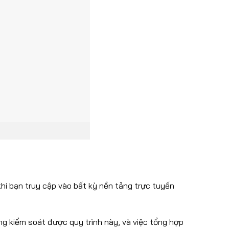
hi bạn truy cập vào bất kỳ nền tảng trực tuyến
ông kiểm soát được quy trình này, và việc tổng hợp