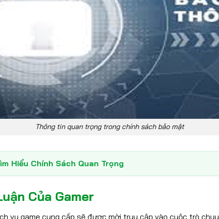
Thông tin quan trọng trong chính sách bảo mật
ìm Hiểu Chính Sách Quan Trọng
 Luận Của Gamer
ch vụ game cung cấp sẽ được mời truy cập vào cuộc trò chuy