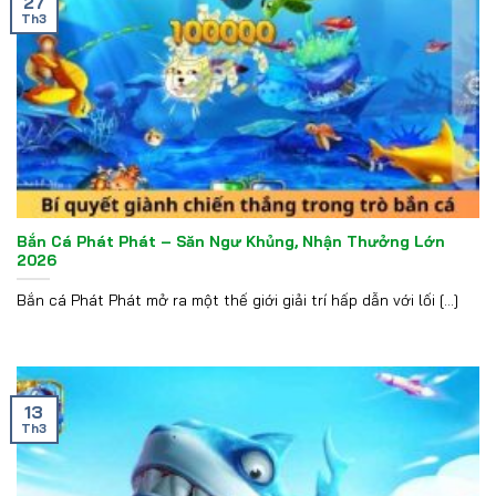
27
Th3
Bắn Cá Phát Phát – Săn Ngư Khủng, Nhận Thưởng Lớn
2026
Bắn cá Phát Phát mở ra một thế giới giải trí hấp dẫn với lối [...]
13
Th3