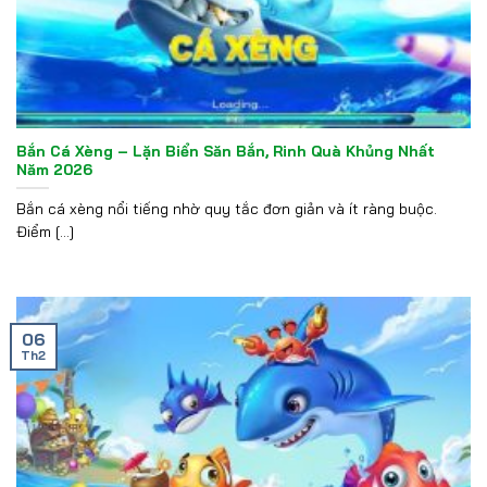
Bắn Cá Xèng – Lặn Biển Săn Bắn, Rinh Quà Khủng Nhất
Năm 2026
Bắn cá xèng nổi tiếng nhờ quy tắc đơn giản và ít ràng buộc.
Điểm [...]
06
Th2