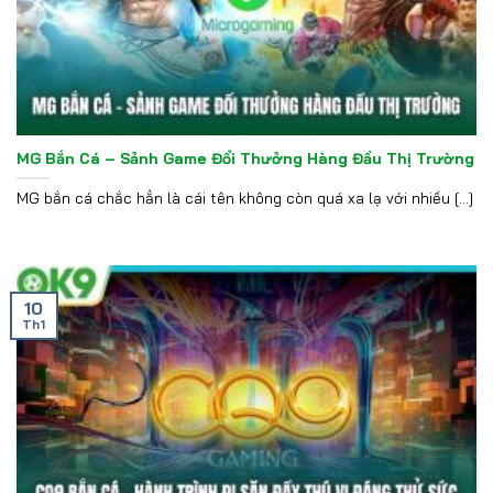
MG Bắn Cá – Sảnh Game Đổi Thưởng Hàng Đầu Thị Trường
MG bắn cá chắc hẳn là cái tên không còn quá xa lạ với nhiều [...]
10
Th1