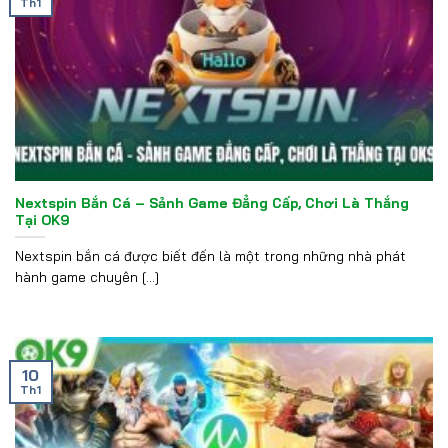
Th1
Nextspin Bắn Cá – Sảnh Game Đẳng Cấp, Chơi Là Thắng
Tại OK9
Nextspin bắn cá được biết đến là một trong những nhà phát
hành game chuyên [...]
10
Th1