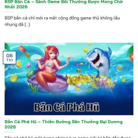
BSP Bắn Cá – Sảnh Game Đổi Thưởng Được Mong Chờ
Nhất 2026
BSP bắn cá chỉ mới ra mắt cộng đồng game thủ không lâu
nhưng đã [...]
06
Th1
Bắn Cá Phá Hũ – Thiên Đường Săn Thưởng Đại Dương
2026
Bắn cá phá hũ một trong những tựa game giải trí hấp dẫn được