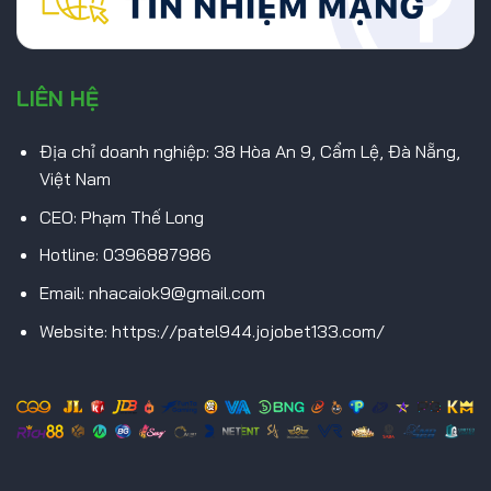
LIÊN HỆ
Địa chỉ doanh nghiệp: 38 Hòa An 9, Cẩm Lệ, Đà Nẵng,
Việt Nam
CEO: Phạm Thế Long
Hotline: 0396887986
Email: nhacaiok9@gmail.com
Website: https://patel944.jojobet133.com/