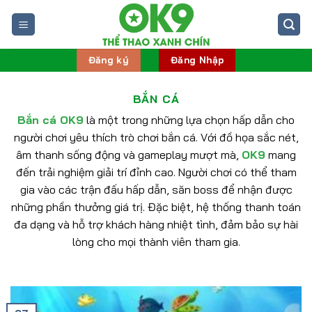
Bỏ
qua
nội
dung
Đăng ký
Đăng Nhập
BẮN CÁ
Bắn cá OK9
là một trong những lựa chọn hấp dẫn cho
người chơi yêu thích trò chơi bắn cá. Với đồ họa sắc nét,
âm thanh sống động và gameplay mượt mà,
OK9
mang
đến trải nghiệm giải trí đỉnh cao. Người chơi có thể tham
gia vào các trận đấu hấp dẫn, săn boss để nhận được
những phần thưởng giá trị. Đặc biệt, hệ thống thanh toán
đa dạng và hỗ trợ khách hàng nhiệt tình, đảm bảo sự hài
lòng cho mọi thành viên tham gia.