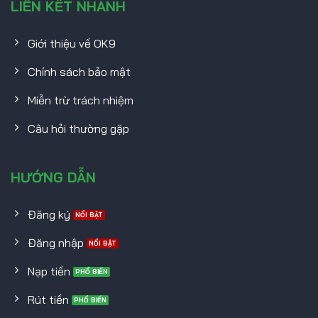
LIÊN KẾT NHANH
Giới thiệu về OK9
Chính sách bảo mật
Miễn trừ trách nhiệm
Câu hỏi thường gặp
HƯỚNG DẪN
Đăng ký
Đăng nhập
Nạp tiền
Rút tiền