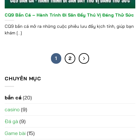
CQ9 Bắn Cá – Hành Trình Đi Săn Đầy Thú Vị Đáng Thử Sức
CQ9 bắn cá mở ra những cuộc phiêu lưu đầy kịch tính, giúp bạn
khám [...]
1
2
CHUYÊN MỤC
bắn cá
(20)
casino
(9)
Đá gà
(9)
Game bài
(15)