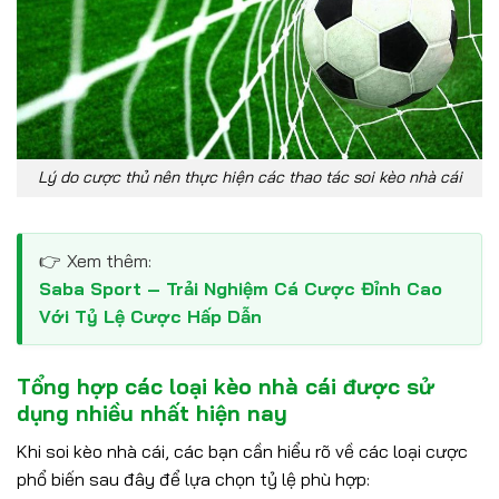
Lý do cược thủ nên thực hiện các thao tác soi kèo nhà cái
Xem thêm:
Saba Sport – Trải Nghiệm Cá Cược Đỉnh Cao
Với Tỷ Lệ Cược Hấp Dẫn
Tổng hợp các loại kèo nhà cái được sử
dụng nhiều nhất hiện nay
Khi soi kèo nhà cái, các bạn cần hiểu rõ về các loại cược
phổ biến sau đây để lựa chọn tỷ lệ phù hợp: