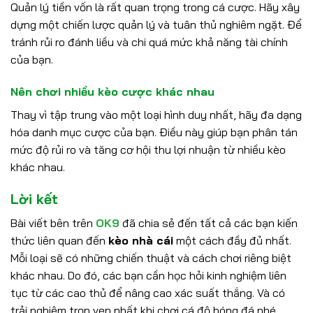
Quản lý tiền vốn là rất quan trọng trong cá cược. Hãy xây
dựng một chiến lược quản lý và tuân thủ nghiêm ngặt. Để
tránh rủi ro đánh liều và chi quá mức khả năng tài chính
của bạn.
Nên chơi nhiều kèo cược khác nhau
Thay vì tập trung vào một loại hình duy nhất, hãy đa dạng
hóa danh mục cược của bạn. Điều này giúp bạn phân tán
mức độ rủi ro và tăng cơ hội thu lợi nhuận từ nhiều kèo
khác nhau.
Lời kết
Bài viết bên trên
OK9
đã chia sẻ đến tất cả các bạn kiến
thức liên quan đến
kèo nhà cái
một cách đầy đủ nhất.
Mỗi loại sẽ có những chiến thuật và cách chơi riêng biệt
khác nhau. Do đó, các bạn cần học hỏi kinh nghiệm liên
tục từ các cao thủ để nâng cao xác suất thắng. Và có
trải nghiệm trọn vẹn nhất khi chơi cá độ bóng đá nhé.