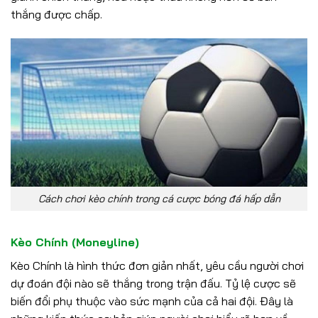
thắng được chấp.
Cách chơi kèo chính trong cá cược bóng đá hấp dẫn
Kèo Chính (Moneyline)
Kèo Chính là hình thức đơn giản nhất, yêu cầu người chơi
dự đoán đội nào sẽ thắng trong trận đấu. Tỷ lệ cược sẽ
biến đổi phụ thuộc vào sức mạnh của cả hai đội. Đây là