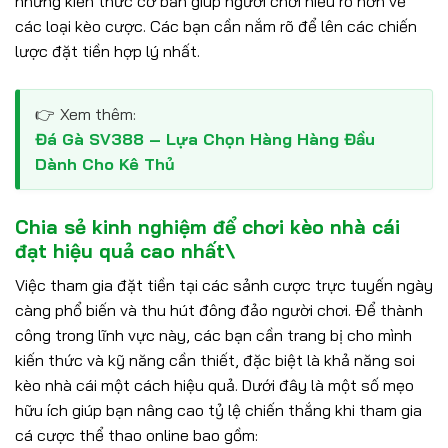
những kiến thức cơ bản giúp người chơi hiểu rõ hơn về
các loại kèo cược. Các bạn cần nắm rõ để lên các chiến
lược đặt tiền hợp lý nhất.
Xem thêm:
Đá Gà SV388 – Lựa Chọn Hàng Hàng Đầu
Dành Cho Kê Thủ
Chia sẻ kinh nghiệm để chơi kèo nhà cái
đạt hiệu quả cao nhất\
Việc tham gia đặt tiền tại các sảnh cược trực tuyến ngày
càng phổ biến và thu hút đông đảo người chơi. Để thành
công trong lĩnh vực này, các bạn cần trang bị cho mình
kiến thức và kỹ năng cần thiết, đặc biệt là khả năng soi
kèo nhà cái một cách hiệu quả. Dưới đây là một số mẹo
hữu ích giúp bạn nâng cao tỷ lệ chiến thắng khi tham gia
cá cược thể thao online bao gồm: