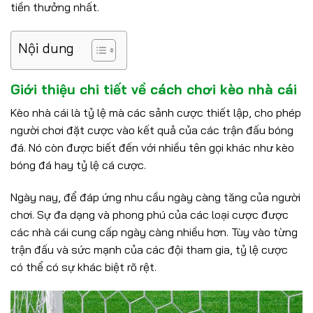
tiền thưởng nhất.
Nội dung
Giới thiệu chi tiết về cách chơi kèo nhà cái
Kèo nhà cái là tỷ lệ mà các sảnh cược thiết lập, cho phép
người chơi đặt cược vào kết quả của các trận đấu bóng
đá. Nó còn được biết đến với nhiều tên gọi khác như kèo
bóng đá hay tỷ lệ cá cược.
Ngày nay, để đáp ứng nhu cầu ngày càng tăng của người
chơi. Sự đa dạng và phong phú của các loại cược được
các nhà cái cung cấp ngày càng nhiều hơn. Tùy vào từng
trận đấu và sức mạnh của các đội tham gia, tỷ lệ cược
có thể có sự khác biệt rõ rệt.