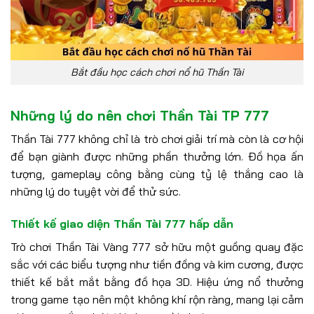
Bắt đầu học cách chơi nổ hũ Thần Tài
Những lý do nên chơi Thần Tài TP 777
Thần Tài 777 không chỉ là trò chơi giải trí mà còn là cơ hội
để bạn giành được những phần thưởng lớn. Đồ họa ấn
tượng, gameplay công bằng cùng tỷ lệ thắng cao là
những lý do tuyệt vời để thử sức.
Thiết kế giao diện Thần Tài 777 hấp dẫn
Trò chơi Thần Tài Vàng 777 sở hữu một guồng quay đặc
sắc với các biểu tượng như tiền đồng và kim cương, được
thiết kế bắt mắt bằng đồ họa 3D. Hiệu ứng nổ thưởng
trong game tạo nên một không khí rộn ràng, mang lại cảm