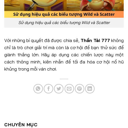
Sử dụng hiệu quả các biểu tượng Wild và Scatter
Với những bí quyết đã được chia sẻ,
Thần Tài 777
không
chỉ là trò chơi giải trí mà còn là cơ hội để bạn thử sức để
giành thắng lớn. Hãy áp dụng các chiến lược này một
cách thông minh, kiên nhẫn để tối đa hóa cơ hội nổ hũ
khủng trong mỗi ván chơi.
CHUYÊN MỤC