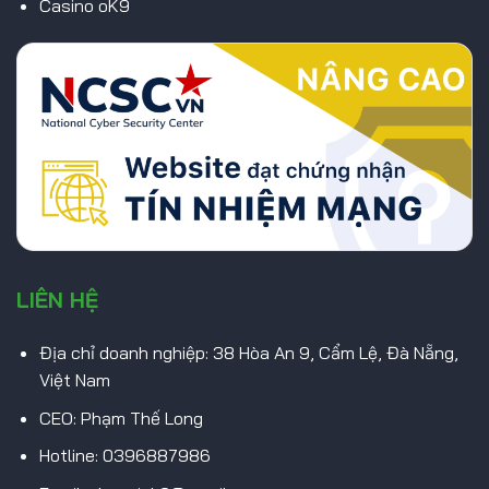
Casino oK9
LIÊN HỆ
Địa chỉ doanh nghiệp: 38 Hòa An 9, Cẩm Lệ, Đà Nẵng,
Việt Nam
CEO: Phạm Thế Long
Hotline: 0396887986