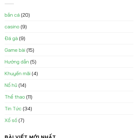
bắn cá
(20)
casino
(9)
Đá gà
(9)
Game bài
(15)
Hướng dẫn
(5)
Khuyến mãi
(4)
Nổ hũ
(14)
Thể thao
(11)
Tin Tức
(34)
Xổ số
(7)
BÀI VIẾT MỚI NHẤT