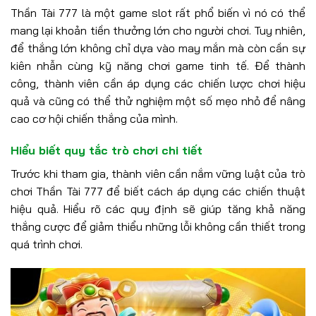
Thần Tài 777 là một game slot rất phổ biến vì nó có thể
mang lại khoản tiền thưởng lớn cho người chơi. Tuy nhiên,
để thắng lớn không chỉ dựa vào may mắn mà còn cần sự
kiên nhẫn cùng kỹ năng chơi game tinh tế. Để thành
công, thành viên cần áp dụng các chiến lược chơi hiệu
quả và cũng có thể thử nghiệm một số mẹo nhỏ để nâng
cao cơ hội chiến thắng của mình.
Hiểu biết quy tắc trò chơi chi tiết
Trước khi tham gia, thành viên cần nắm vững luật của trò
chơi Thần Tài 777 để biết cách áp dụng các chiến thuật
hiệu quả. Hiểu rõ các quy định sẽ giúp tăng khả năng
thắng cược để giảm thiểu những lỗi không cần thiết trong
quá trình chơi.