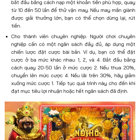
bắt đầu bằng cách nạp một khoản tiền phù hợp, quay
từ 10 đến 50 lần để thử vận may. Nếu may mắn giành
được giải thưởng lớn, bạn có thể chọn dừng lại, rút
tiền.
Cho thành viên chuyên nghiệp: Người chơi chuyên
nghiệp cần có một ngân sách đầy đủ, áp dụng một
chiến lược đặt cược bài bản. Ví dụ, bạn có thể đặt
cược ở ba mức khác nhau: 1, 2, và 4. Bắt đầu bằng
cách quay 20-50 lần ở mức cược 2. Nếu thua 20%,
chuyển lên mức cược 4. Nếu lãi trên 30%, hãy giảm
xuống mức cược 1. Tiếp tục quá trình này cho đến khi
đạt mục tiêu lợi nhuận hoặc hết ngân sách đã định.