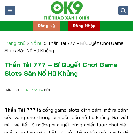
Bỏ
qua
nội
dung
Đăng ký
Đăng Nhập
Trang chủ
»
Nổ hũ
»
Thần Tài 777 – Bí Quyết Chơi Game
Slots Săn Nổ Hũ Khủng
Thần Tài 777 – Bí Quyết Chơi Game
Slots Săn Nổ Hũ Khủng
ĐĂNG VÀO
13/07/2024
BỞI
Thần Tài 777
là cổng game slots đình đám, mở ra cánh
cửa vàng cho những ai muốn săn nổ hũ khủng. Bài viết
này sẽ tiết lộ những bí quyết cùng chiến lược chơi hiệu
quả, giúp bạn nắm bắt cơ hội thắng lớn một cách dễ