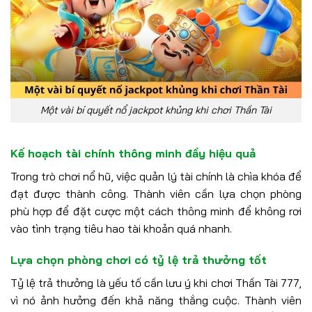
Một vài bí quyết nổ jackpot khủng khi chơi Thần Tài
Kế hoạch tài chính thông minh đầy hiệu quả
Trong trò chơi nổ hũ, việc quản lý tài chính là chìa khóa để
đạt được thành công. Thành viên cần lựa chọn phòng
phù hợp để đặt cược một cách thông minh để không rơi
vào tình trạng tiêu hao tài khoản quá nhanh.
Lựa chọn phòng chơi có tỷ lệ trả thưởng tốt
Tỷ lệ trả thưởng là yếu tố cần lưu ý khi chơi Thần Tài 777,
vì nó ảnh hưởng đến khả năng thắng cuộc. Thành viên