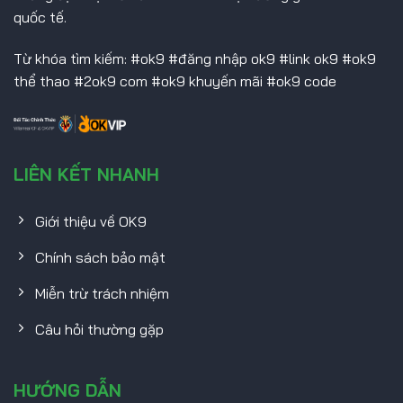
quốc tế.
Từ khóa tìm kiếm: #ok9 #đăng nhập ok9 #link ok9 #ok9
thể thao #2ok9 com #ok9 khuyến mãi #ok9 code
LIÊN KẾT NHANH
Giới thiệu về OK9
Chính sách bảo mật
Miễn trừ trách nhiệm
Câu hỏi thường gặp
HƯỚNG DẪN