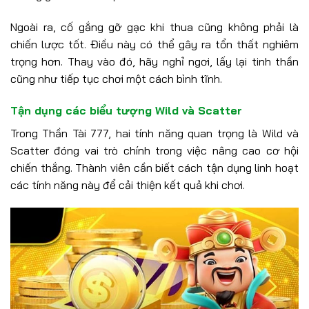
Ngoài ra, cố gắng gỡ gạc khi thua cũng không phải là
chiến lược tốt. Điều này có thể gây ra tổn thất nghiêm
trọng hơn. Thay vào đó, hãy nghỉ ngơi, lấy lại tinh thần
cũng như tiếp tục chơi một cách bình tĩnh.
Tận dụng các biểu tượng Wild và Scatter
Trong Thần Tài 777, hai tính năng quan trọng là Wild và
Scatter đóng vai trò chính trong việc nâng cao cơ hội
chiến thắng. Thành viên cần biết cách tận dụng linh hoạt
các tính năng này để cải thiện kết quả khi chơi.