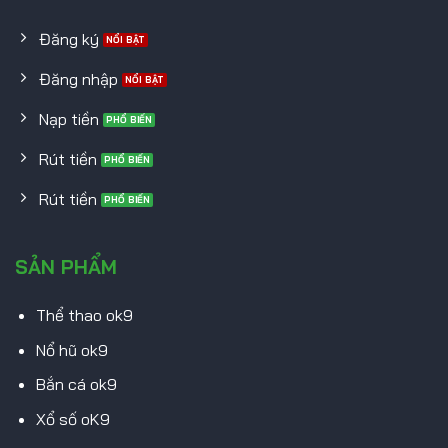
Đăng ký
Đăng nhập
Nạp tiền
Rút tiền
Rút tiền
SẢN PHẨM
Thể thao ok9
Nổ hũ ok9
Bắn cá ok9
Xổ số oK9