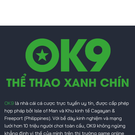
Hữu
hứa
Declan
Trước
hẹn
Rice
World
thẻ
–
Cup
phạt
Đội
Vì
phó
Lo
mới
Ngại
tuyển
Chấn
Anh
Thương
tại
World
Cup
OK9
là nhà cái cá cược trực tuyến uy tín, được cấp phép
hợp pháp bởi Isle of Man và Khu kinh tế Cagayan &
Freeport (Philippines). Với bề dày kinh nghiệm và mạng
lưới hơn 10 triệu người chơi toàn cầu, OK9 không ngừng
khẳng định vị thế của mình trên thị trường game online