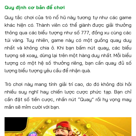
Quy định cơ bản để chơi
Quy tắc chơi của trò nổ hũ này tương tự như các game
khác hiện có. Thành viên có thể giành được giải thưởng
thông qua các biểu tượng như số 777, đồng xu cùng các
túi vàng. Tuy nhiên, game này có một guồng quay duy
nhất và không chia ô. Khi bạn bấm nút quay, các biểu
tượng sẽ xoay, dừng lại trên một hàng duy nhất. Mỗi biểu
tượng có một hệ số thưởng riêng, bạn cần quay đủ số
lượng biểu tượng yêu cầu để nhận quà.
Trò chơi này mang tính giải trí cao, do đó không đòi hỏi
nhiều suy nghĩ hay chiến lược cược phức tạp. Bạn chỉ
cần đặt số tiền cược, nhấn nút “Quay” rồi hy vọng may
mắn sẽ mỉm cười với bạn.