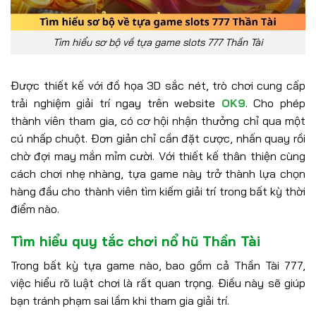
Tìm hiểu sơ bộ về tựa game slots 777 Thần Tài
Được thiết kế với đồ họa 3D sắc nét, trò chơi cung cấp
trải nghiệm giải trí ngay trên website
OK9
. Cho phép
thành viên tham gia, có cơ hội nhận thưởng chỉ qua một
cú nhấp chuột. Đơn giản chỉ cần đặt cược, nhấn quay rồi
chờ đợi may mắn mỉm cười. Với thiết kế thân thiện cùng
cách chơi nhẹ nhàng, tựa game này trở thành lựa chọn
hàng đầu cho thành viên tìm kiếm giải trí trong bất kỳ thời
điểm nào.
Tìm hiểu quy tắc chơi nổ hũ Thần Tài
Trong bất kỳ tựa game nào, bao gồm cả Thần Tài 777,
việc hiểu rõ luật chơi là rất quan trọng. Điều này sẽ giúp
bạn tránh phạm sai lầm khi tham gia giải trí.