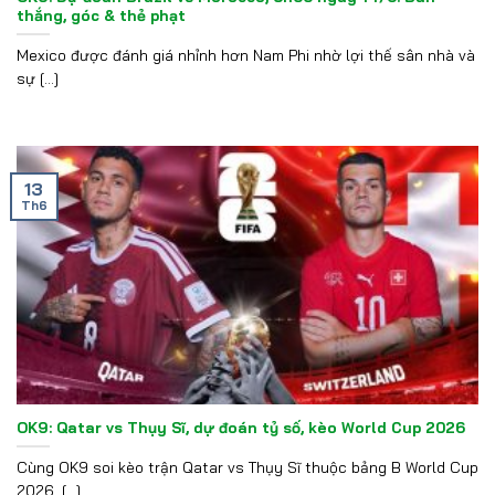
thắng, góc & thẻ phạt
Mexico được đánh giá nhỉnh hơn Nam Phi nhờ lợi thế sân nhà và
sự [...]
13
Th6
OK9: Qatar vs Thụy Sĩ, dự đoán tỷ số, kèo World Cup 2026
Cùng OK9 soi kèo trận Qatar vs Thụy Sĩ thuộc bảng B World Cup
2026. [...]