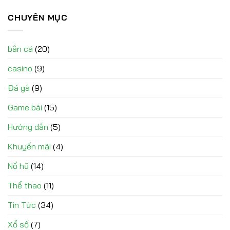
CHUYÊN MỤC
bắn cá
(20)
casino
(9)
Đá gà
(9)
Game bài
(15)
Hướng dẫn
(5)
Khuyến mãi
(4)
Nổ hũ
(14)
Thể thao
(11)
Tin Tức
(34)
Xổ số
(7)