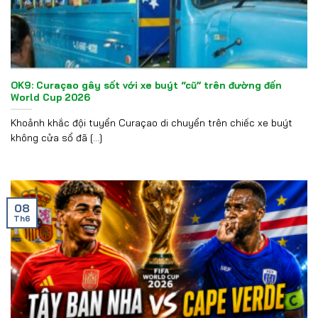
OK9: Curaçao gây sốt với xe buýt “cũ” trên đường đến
World Cup 2026
Khoảnh khắc đội tuyển Curaçao di chuyển trên chiếc xe buýt
không cửa sổ đã [...]
08
Th6