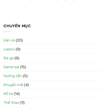
CHUYÊN MỤC
bắn cá
(20)
casino
(9)
Đá gà
(9)
Game bài
(15)
Hướng dẫn
(5)
Khuyến mãi
(4)
Nổ hũ
(14)
Thể thao
(11)