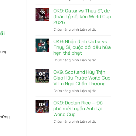
OK9:
Dự
OK9: Qatar vs Thụy Sĩ, dự
13
đoán
đoán tỷ số, kèo World Cup
Th6
Brazil
2026
vs
Chức năng bình luận bị tắt
ở
Morocco,
ối
OK9:
5h00
Qatar
ngày
OK9: Nhận định Qatar vs
13
vs
14/6:
Thụy Sĩ, cuộc đối đầu hứa
Th6
Thụy
Bàn
rung
hẹn thẻ phạt
Sĩ,
thắng,
Chức năng bình luận bị tắt
ở
dự
góc
OK9:
đoán
&
Nhận
tỷ
OK9: Scotland Hủy Trận
thẻ
08
định
số,
phạt
Giao Hữu Trước World Cup
Th6
Qatar
kèo
Vì Lo Ngại Chấn Thương
vs
World
Chức năng bình luận bị tắt
ở
Thụy
Cup
OK9:
Sĩ,
2026
Scotland
cuộc
OK9: Declan Rice – Đội
08
Hủy
đối
phó mới tuyển Anh tại
Th6
Trận
đầu
World Cup
những
Giao
hứa
Chức năng bình luận bị tắt
ở
Hữu
hẹn
OK9:
Trước
thẻ
Declan
World
phạt