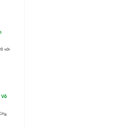
Rice
Cup
–
Vì
Đội
Lo
phó
Ngại
mới
Chấn
tuyển
Thương
Anh
h
tại
World
Cup
6 với
 Vô
ity,