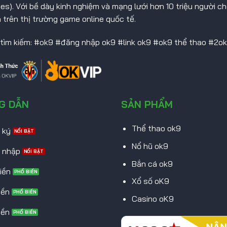
ines). Với bề dày kinh nghiệm và mạng lưới hơn 10 triệu người 
 trên thị trường game online quốc tế.
tìm kiếm: #ok9 #đăng nhập ok9 #link ok9 #ok9 thể thao #2
G DẪN
SẢN PHẨM
Thể thao ok9
 ký
Nổ hũ ok9
 nhập
Bắn cá ok9
iền
Xổ số oK9
iền
Casino oK9
iền