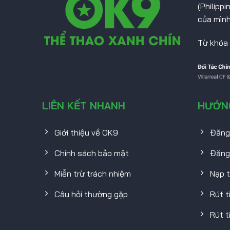
(Philipp
của mình
Từ khóa 
LIÊN KẾT NHANH
HƯỚN
Giới thiệu về OK9
Đăng
Chính sách bảo mật
Đăng
Miễn trừ trách nhiệm
Nạp t
Câu hỏi thường gặp
Rút t
Rút t