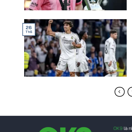
26
Th5
OK9
là n