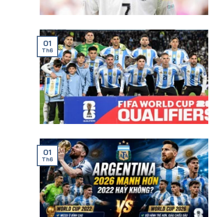
01
Th6
01
Th6