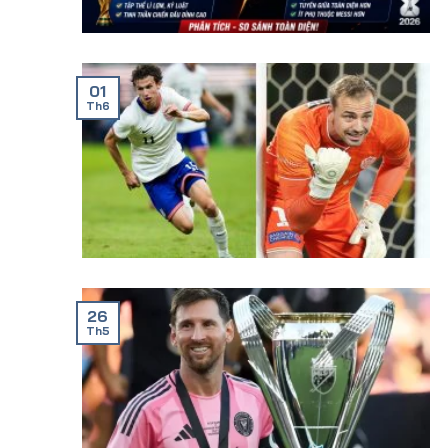
01
Th6
26
Th5