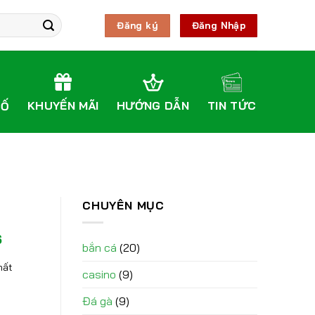
Đăng ký
Đăng Nhập
KHUYẾN MÃI
HƯỚNG DẪN
TIN TỨC
SỐ
CHUYÊN MỤC
6
bắn cá
(20)
hất
casino
(9)
Đá gà
(9)