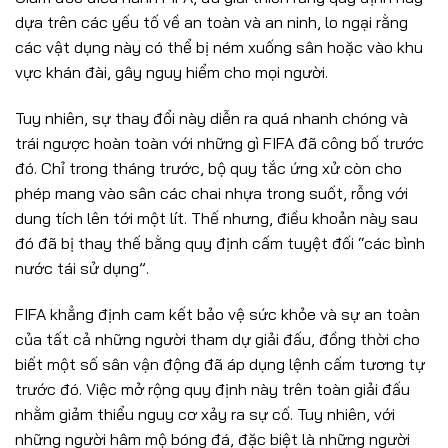
dựa trên các yếu tố về an toàn và an ninh, lo ngại rằng
các vật dụng này có thể bị ném xuống sân hoặc vào khu
vực khán đài, gây nguy hiểm cho mọi người.
Tuy nhiên, sự thay đổi này diễn ra quá nhanh chóng và
trái ngược hoàn toàn với những gì FIFA đã công bố trước
đó. Chỉ trong tháng trước, bộ quy tắc ứng xử còn cho
phép mang vào sân các chai nhựa trong suốt, rỗng với
dung tích lên tới một lít. Thế nhưng, điều khoản này sau
đó đã bị thay thế bằng quy định cấm tuyệt đối “các bình
nước tái sử dụng”.
FIFA khẳng định cam kết bảo vệ sức khỏe và sự an toàn
của tất cả những người tham dự giải đấu, đồng thời cho
biết một số sân vận động đã áp dụng lệnh cấm tương tự
trước đó. Việc mở rộng quy định này trên toàn giải đấu
nhằm giảm thiểu nguy cơ xảy ra sự cố. Tuy nhiên, với
những người hâm mộ bóng đá, đặc biệt là những người