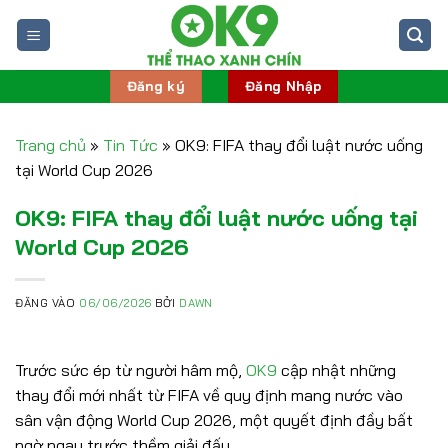
Bỏ
qua
nội
dung
Đăng ký
Đăng Nhập
Trang chủ
»
Tin Tức
»
OK9: FIFA thay đổi luật nước uống
tại World Cup 2026
OK9: FIFA thay đổi luật nước uống tại
World Cup 2026
ĐĂNG VÀO
06/06/2026
BỞI
DAWN
Trước sức ép từ người hâm mộ,
OK9
cập nhật những
thay đổi mới nhất từ FIFA về quy định mang nước vào
sân vận động World Cup 2026, một quyết định đầy bất
ngờ ngay trước thềm giải đấu.