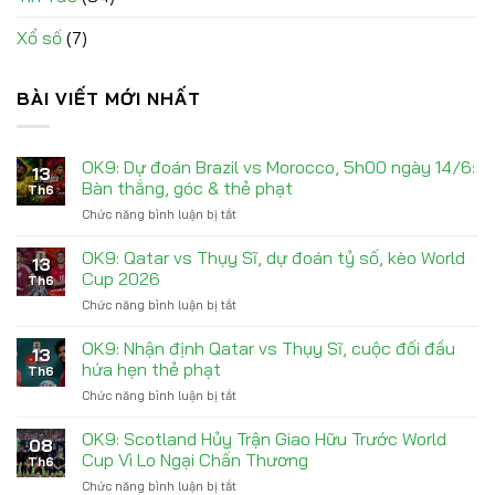
Xổ số
(7)
BÀI VIẾT MỚI NHẤT
OK9: Dự đoán Brazil vs Morocco, 5h00 ngày 14/6:
13
Bàn thắng, góc & thẻ phạt
Th6
Chức năng bình luận bị tắt
ở
OK9:
Dự
OK9: Qatar vs Thụy Sĩ, dự đoán tỷ số, kèo World
13
đoán
Cup 2026
Th6
Brazil
Chức năng bình luận bị tắt
ở
vs
OK9:
Morocco,
Qatar
OK9: Nhận định Qatar vs Thụy Sĩ, cuộc đối đầu
5h00
13
vs
ngày
hứa hẹn thẻ phạt
Th6
Thụy
14/6:
Chức năng bình luận bị tắt
ở
Sĩ,
Bàn
OK9:
dự
thắng,
Nhận
OK9: Scotland Hủy Trận Giao Hữu Trước World
đoán
góc
08
định
tỷ
Cup Vì Lo Ngại Chấn Thương
&
Th6
Qatar
số,
thẻ
Chức năng bình luận bị tắt
ở
vs
kèo