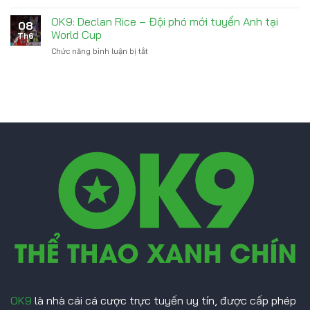
phạt
OK9:
Thụy
World
Scotland
OK9: Declan Rice – Đội phó mới tuyển Anh tại
Sĩ,
Cup
08
Hủy
cuộc
World Cup
2026
Th6
Trận
đối
Chức năng bình luận bị tắt
ở
Giao
đầu
OK9:
Hữu
hứa
Declan
Trước
hẹn
Rice
World
thẻ
–
Cup
phạt
Đội
Vì
phó
Lo
mới
Ngại
tuyển
Chấn
Anh
Thương
tại
World
Cup
OK9
là nhà cái cá cược trực tuyến uy tín, được cấp phép