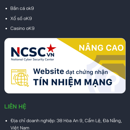
Bắn cá ok9
Xổ số oK9
Casino oK9
LIÊN HỆ
Địa chỉ doanh nghiệp: 38 Hòa An 9, Cẩm Lệ, Đà Nẵng,
Việt Nam