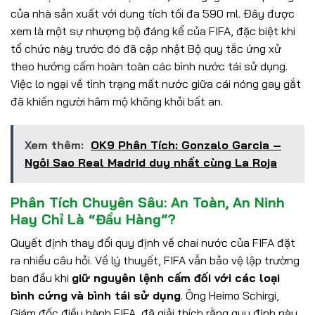
của nhà sản xuất với dung tích tối đa 590 ml. Đây được
xem là một sự nhượng bộ đáng kể của FIFA, đặc biệt khi
tổ chức này trước đó đã cập nhật Bộ quy tắc ứng xử
theo hướng cấm hoàn toàn các bình nước tái sử dụng.
Việc lo ngại về tình trạng mất nước giữa cái nóng gay gắt
đã khiến người hâm mộ không khỏi bất an.
Xem thêm:
OK9 Phân Tích: Gonzalo Garcia –
Ngôi Sao Real Madrid duy nhất cùng La Roja
Phân Tích Chuyên Sâu: An Toàn, An Ninh
Hay Chỉ Là “Đầu Hàng”?
Quyết định thay đổi quy định về chai nước của FIFA đặt
ra nhiều câu hỏi. Về lý thuyết, FIFA vẫn bảo vệ lập trường
ban đầu khi
giữ nguyên lệnh cấm đối với các loại
bình cứng và bình tái sử dụng
. Ông Heimo Schirgi,
Giám đốc điều hành FIFA, đã giải thích rằng quy định này