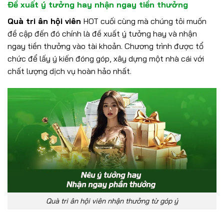
Đề xuất ý tưởng hay nhận ngay tiền thưởng
Quà tri ân hội viên
HOT cuối cùng mà chúng tôi muốn
đề cập đến đó chính là đề xuất ý tưởng hay và nhận
ngay tiền thưởng vào tài khoản. Chương trình được tổ
chức để lấy ý kiến đóng góp, xây dựng một nhà cái với
chất lượng dịch vụ hoàn hảo nhất.
Quà tri ân hội viên nhận thưởng từ góp ý