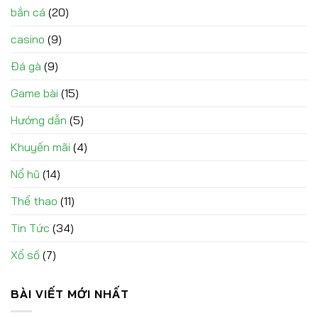
bắn cá
(20)
casino
(9)
Đá gà
(9)
Game bài
(15)
Hướng dẫn
(5)
Khuyến mãi
(4)
Nổ hũ
(14)
Thể thao
(11)
Tin Tức
(34)
Xổ số
(7)
BÀI VIẾT MỚI NHẤT