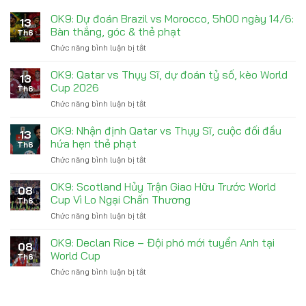
OK9: Dự đoán Brazil vs Morocco, 5h00 ngày 14/6:
13
Bàn thắng, góc & thẻ phạt
Th6
Chức năng bình luận bị tắt
ở
OK9:
Dự
OK9: Qatar vs Thụy Sĩ, dự đoán tỷ số, kèo World
13
đoán
Cup 2026
Th6
Brazil
Chức năng bình luận bị tắt
ở
vs
OK9:
Morocco,
Qatar
OK9: Nhận định Qatar vs Thụy Sĩ, cuộc đối đầu
5h00
13
vs
ngày
hứa hẹn thẻ phạt
Th6
Thụy
14/6:
Chức năng bình luận bị tắt
ở
Sĩ,
Bàn
OK9:
dự
thắng,
Nhận
OK9: Scotland Hủy Trận Giao Hữu Trước World
đoán
góc
08
định
tỷ
Cup Vì Lo Ngại Chấn Thương
&
Th6
Qatar
số,
thẻ
Chức năng bình luận bị tắt
ở
vs
kèo
phạt
OK9:
Thụy
World
Scotland
OK9: Declan Rice – Đội phó mới tuyển Anh tại
Sĩ,
Cup
08
Hủy
cuộc
World Cup
2026
Th6
Trận
đối
Chức năng bình luận bị tắt
ở
Giao
đầu
OK9:
Hữu
hứa
Declan
Trước
hẹn