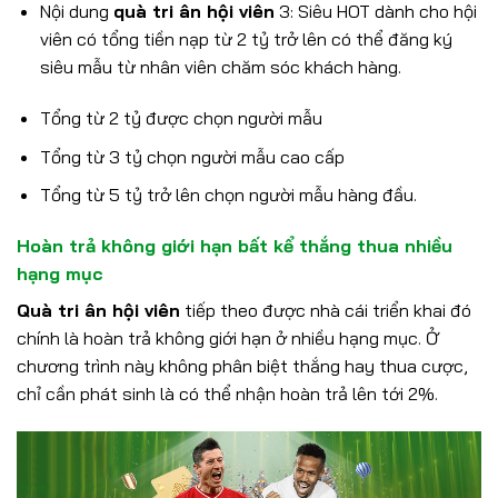
Nội dung
quà tri ân hội viên
3: Siêu HOT dành cho hội
viên có tổng tiền nạp từ 2 tỷ trở lên có thể đăng ký
siêu mẫu từ nhân viên chăm sóc khách hàng.
Tổng từ 2 tỷ được chọn người mẫu
Tổng từ 3 tỷ chọn người mẫu cao cấp
Tổng từ 5 tỷ trở lên chọn người mẫu hàng đầu.
Hoàn trả không giới hạn bất kể thắng thua nhiều
hạng mục
Quà tri ân hội viên
tiếp theo được nhà cái triển khai đó
chính là hoàn trả không giới hạn ở nhiều hạng mục. Ở
chương trình này không phân biệt thắng hay thua cược,
chỉ cần phát sinh là có thể nhận hoàn trả lên tới 2%.