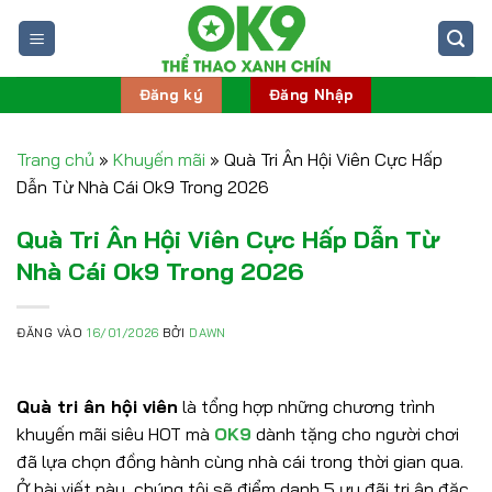
Bỏ
qua
nội
dung
Đăng ký
Đăng Nhập
Trang chủ
»
Khuyến mãi
»
Quà Tri Ân Hội Viên Cực Hấp
Dẫn Từ Nhà Cái Ok9 Trong 2026
Quà Tri Ân Hội Viên Cực Hấp Dẫn Từ
Nhà Cái Ok9 Trong 2026
ĐĂNG VÀO
16/01/2026
BỞI
DAWN
Quà tri ân hội viên
là tổng hợp những chương trình
khuyến mãi siêu HOT mà
OK9
dành tặng cho người chơi
đã lựa chọn đồng hành cùng nhà cái trong thời gian qua.
Ở bài viết này, chúng tôi sẽ điểm danh 5 ưu đãi tri ân đặc