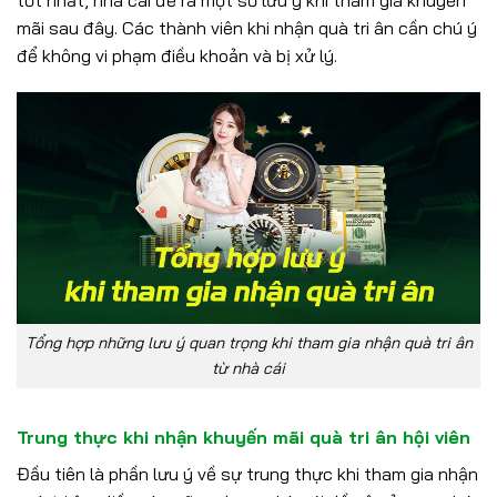
mãi sau đây. Các thành viên khi nhận quà tri ân cần chú ý
để không vi phạm điều khoản và bị xử lý.
Tổng hợp những lưu ý quan trọng khi tham gia nhận quà tri ân
từ nhà cái
Trung thực khi nhận khuyến mãi quà tri ân hội viên
Đầu tiên là phần lưu ý về sự trung thực khi tham gia nhận