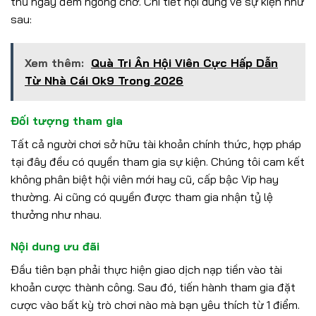
thủ ngày đêm ngóng chờ. Chi tiết nội dung về sự kiện như
sau:
Xem thêm:
Quà Tri Ân Hội Viên Cực Hấp Dẫn
Từ Nhà Cái Ok9 Trong 2026
Đối tượng tham gia
Tất cả người chơi sở hữu tài khoản chính thức, hợp pháp
tại đây đều có quyền tham gia sự kiện. Chúng tôi cam kết
không phân biệt hội viên mới hay cũ, cấp bậc Vip hay
thường. Ai cũng có quyền được tham gia nhận tỷ lệ
thưởng như nhau.
Nội dung ưu đãi
Đầu tiên bạn phải thực hiện giao dịch nạp tiền vào tài
khoản cược thành công. Sau đó, tiến hành tham gia đặt
cược vào bất kỳ trò chơi nào mà bạn yêu thích từ 1 điểm.