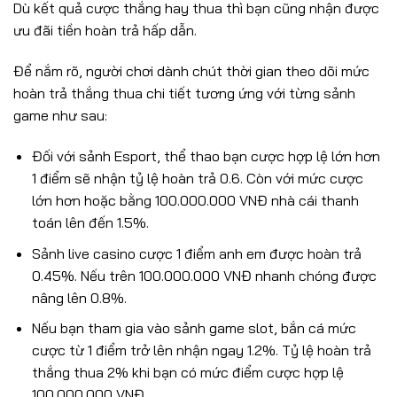
Dù kết quả cược thắng hay thua thì bạn cũng nhận được
ưu đãi tiền hoàn trả hấp dẫn.
Để nắm rõ, người chơi dành chút thời gian theo dõi mức
hoàn trả thắng thua chi tiết tương ứng với từng sảnh
game như sau:
Đối với sảnh Esport, thể thao bạn cược hợp lệ lớn hơn
1 điểm sẽ nhận tỷ lệ hoàn trả 0.6. Còn với mức cược
lớn hơn hoặc bằng 100.000.000 VNĐ nhà cái thanh
toán lên đến 1.5%.
Sảnh live casino cược 1 điểm anh em được hoàn trả
0.45%. Nếu trên 100.000.000 VNĐ nhanh chóng được
nâng lên 0.8%.
Nếu bạn tham gia vào sảnh game slot, bắn cá mức
cược từ 1 điểm trở lên nhận ngay 1.2%. Tỷ lệ hoàn trả
thắng thua 2% khi bạn có mức điểm cược hợp lệ
100.000.000 VNĐ.