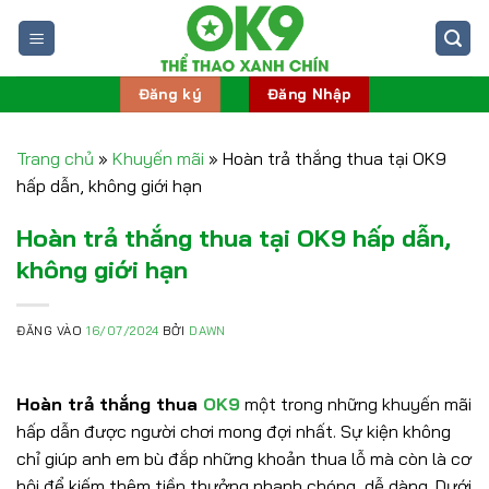
Bỏ
qua
nội
dung
Đăng ký
Đăng Nhập
Trang chủ
»
Khuyến mãi
»
Hoàn trả thắng thua tại OK9
hấp dẫn, không giới hạn
Hoàn trả thắng thua tại OK9 hấp dẫn,
không giới hạn
ĐĂNG VÀO
16/07/2024
BỞI
DAWN
Hoàn trả thắng thua
OK9
một trong những khuyến mãi
hấp dẫn được người chơi mong đợi nhất. Sự kiện không
chỉ giúp anh em bù đắp những khoản thua lỗ mà còn là cơ
hội để kiếm thêm tiền thưởng nhanh chóng, dễ dàng. Dưới