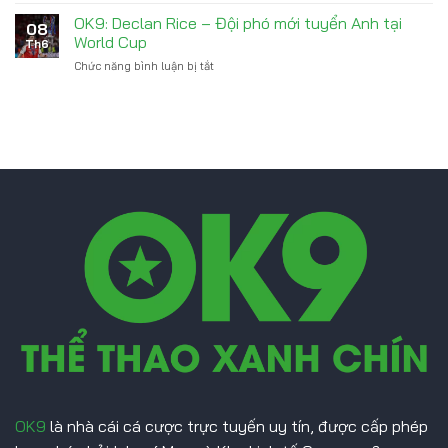
OK9:
Thụy
World
Scotland
OK9: Declan Rice – Đội phó mới tuyển Anh tại
Sĩ,
Cup
08
Hủy
cuộc
World Cup
2026
Th6
Trận
đối
Chức năng bình luận bị tắt
ở
Giao
đầu
OK9:
Hữu
hứa
Declan
Trước
hẹn
Rice
World
thẻ
–
Cup
phạt
Đội
Vì
phó
Lo
mới
Ngại
tuyển
Chấn
Anh
Thương
tại
World
Cup
OK9
là nhà cái cá cược trực tuyến uy tín, được cấp phép