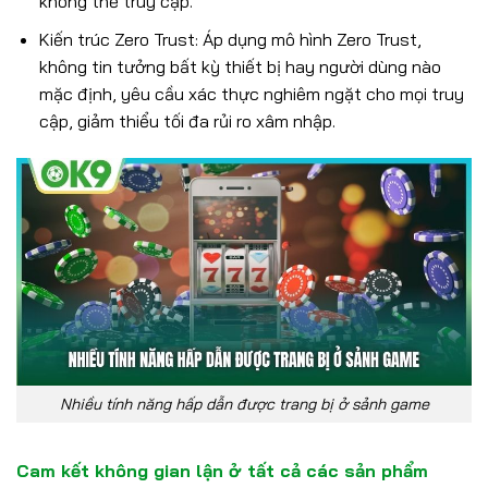
không thể truy cập.
Kiến trúc Zero Trust: Áp dụng mô hình Zero Trust,
không tin tưởng bất kỳ thiết bị hay người dùng nào
mặc định, yêu cầu xác thực nghiêm ngặt cho mọi truy
cập, giảm thiểu tối đa rủi ro xâm nhập.
Nhiều tính năng hấp dẫn được trang bị ở sảnh game
Cam kết không gian lận ở tất cả các sản phẩm