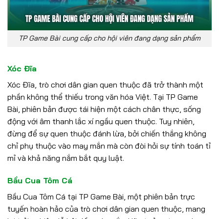
TP Game Bài cung cấp cho hội viên đang dạng sản phẩm
Xóc Đĩa
Xóc Đĩa, trò chơi dân gian quen thuộc đã trở thành một
phần không thể thiếu trong văn hóa Việt. Tại TP Game
Bài, phiên bản được tái hiện một cách chân thực, sống
động với âm thanh lắc xí ngầu quen thuộc. Tuy nhiên,
đừng để sự quen thuộc đánh lừa, bởi chiến thắng không
chỉ phụ thuộc vào may mắn mà còn đòi hỏi sự tính toán tỉ
mỉ và khả năng nắm bắt quy luật.
Bầu Cua Tôm Cá
Bầu Cua Tôm Cá tại TP Game Bài, một phiên bản trực
tuyến hoàn hảo của trò chơi dân gian quen thuộc, mang