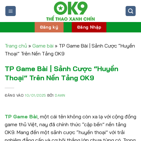
Bỏ
qua
nội
dung
Đăng ký
Đăng Nhập
Trang chủ
»
Game bài
»
TP Game Bài | Sảnh Cược “Huyền
Thoại” Trên Nền Tảng OK9
TP Game Bài | Sảnh Cược “Huyền
Thoại” Trên Nền Tảng OK9
ĐĂNG VÀO
10/01/2025
BỞI
DAWN
TP Game Bài
, một cái tên không còn xa lạ với cộng đồng
game thủ Việt, nay đã chính thức “cập bến” nền tảng
OK9. Mang đến một sảnh cược “huyền thoại” với trải
nghiệm đẳng cấp và cơ hội thắng lớn chưa từng có. Trong