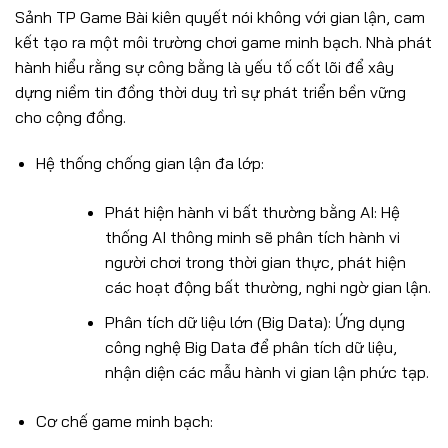
Sảnh TP Game Bài kiên quyết nói không với gian lận, cam
kết tạo ra một môi trường chơi game minh bạch. Nhà phát
hành hiểu rằng sự công bằng là yếu tố cốt lõi để xây
dựng niềm tin đồng thời duy trì sự phát triển bền vững
cho cộng đồng.
Hệ thống chống gian lận đa lớp:
Phát hiện hành vi bất thường bằng AI: Hệ
thống AI thông minh sẽ phân tích hành vi
người chơi trong thời gian thực, phát hiện
các hoạt động bất thường, nghi ngờ gian lận.
Phân tích dữ liệu lớn (Big Data): Ứng dụng
công nghệ Big Data để phân tích dữ liệu,
nhận diện các mẫu hành vi gian lận phức tạp.
Cơ chế game minh bạch: