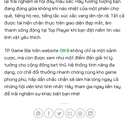
lại trải nghiệm lễ hội đầy màu sắc. Hãy tưởng tượng bạn
đang đứng giữa không khí náo nhiệt của một phiên chợ
quê, tiếng hò reo, tiếng lắc xúc xắc vang lên rộn rã. Tất cả
được tái hiện chân thực trên giao diện đẹp mắt, âm
thanh sống động tại Top Player khi bạn đặt niềm tin vào
linh vật yêu thích.
TP Game Bài trên website
OK9
không chỉ là một sảnh
cược, mà còn được xem như một điểm đến giải trí lý
tưởng cho cộng đồng bet thủ. Hệ thống tính năng đa
dạng, cơ chế đổi thưởng nhanh chóng cùng kho game
phong phú, hấp dẫn chắc chắn sẽ làm hài lòng ngay cả
những hội viên khó tính nhất. Hãy tham gia ngay liền tay
để trải nghiệm sự khác biệt bạn nhé!