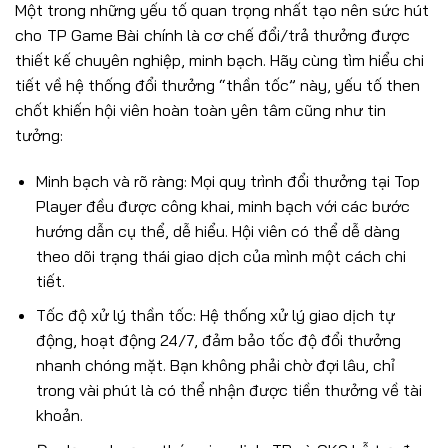
Một trong những yếu tố quan trọng nhất tạo nên sức hút
cho
TP Game Bài
chính là cơ chế đổi/trả thưởng được
thiết kế chuyên nghiệp, minh bạch. Hãy cùng tìm hiểu chi
tiết về hệ thống đổi thưởng “thần tốc” này, yếu tố then
chốt khiến hội viên hoàn toàn yên tâm cũng như tin
tưởng:
Minh bạch và rõ ràng: Mọi quy trình đổi thưởng tại Top
Player đều được công khai, minh bạch với các bước
hướng dẫn cụ thể, dễ hiểu. Hội viên có thể dễ dàng
theo dõi trạng thái giao dịch của mình một cách chi
tiết.
Tốc độ xử lý thần tốc: Hệ thống xử lý giao dịch tự
động, hoạt động 24/7, đảm bảo tốc độ đổi thưởng
nhanh chóng mặt. Bạn không phải chờ đợi lâu, chỉ
trong vài phút là có thể nhận được tiền thưởng về tài
khoản.