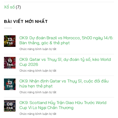
Xổ số
(7)
BÀI VIẾT MỚI NHẤT
OK9: Dự đoán Brazil vs Morocco, 5h00 ngày 14/6:
13
Bàn thắng, góc & thẻ phạt
Th6
Chức năng bình luận bị tắt
ở
OK9:
Dự
OK9: Qatar vs Thụy Sĩ, dự đoán tỷ số, kèo World
13
đoán
Cup 2026
Th6
Brazil
Chức năng bình luận bị tắt
ở
vs
OK9:
Morocco,
Qatar
OK9: Nhận định Qatar vs Thụy Sĩ, cuộc đối đầu
5h00
13
vs
ngày
hứa hẹn thẻ phạt
Th6
Thụy
14/6:
Chức năng bình luận bị tắt
ở
Sĩ,
Bàn
OK9:
dự
thắng,
Nhận
OK9: Scotland Hủy Trận Giao Hữu Trước World
đoán
góc
08
định
tỷ
Cup Vì Lo Ngại Chấn Thương
&
Th6
Qatar
số,
thẻ
Chức năng bình luận bị tắt
ở
vs
kèo
phạt