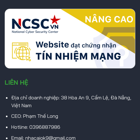
LIÊN HỆ
Địa chỉ doanh nghiệp: 38 Hòa An 9, Cẩm Lệ, Đà Nẵng,
Việt Nam
CEO: Phạm Thế Long
Hotline: 0396887986
Email: nhacaiok9@gmail.com