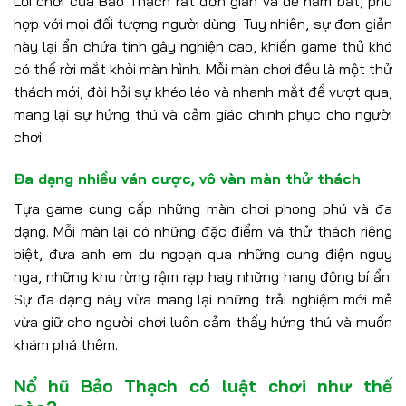
Lối chơi của Bảo Thạch rất đơn giản và dễ nắm bắt, phù
hợp với mọi đối tượng người dùng. Tuy nhiên, sự đơn giản
này lại ẩn chứa tính gây nghiện cao, khiến game thủ khó
có thể rời mắt khỏi màn hình. Mỗi màn chơi đều là một thử
thách mới, đòi hỏi sự khéo léo và nhanh mắt để vượt qua,
mang lại sự hứng thú và cảm giác chinh phục cho người
chơi.
Đa dạng nhiều ván cược, vô vàn màn thử thách
Tựa game cung cấp những màn chơi phong phú và đa
dạng. Mỗi màn lại có những đặc điểm và thử thách riêng
biệt, đưa anh em du ngoạn qua những cung điện nguy
nga, những khu rừng rậm rạp hay những hang động bí ẩn.
Sự đa dạng này vừa mang lại những trải nghiệm mới mẻ
vừa giữ cho người chơi luôn cảm thấy hứng thú và muốn
khám phá thêm.
Nổ hũ Bảo Thạch có luật chơi như thế