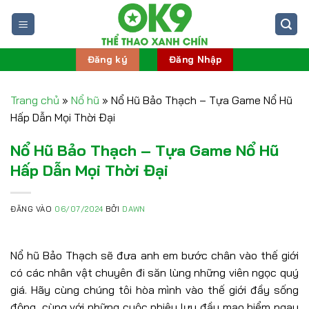
Bỏ
qua
nội
dung
Đăng ký
Đăng Nhập
Trang chủ
»
Nổ hũ
»
Nổ Hũ Bảo Thạch – Tựa Game Nổ Hũ
Hấp Dẫn Mọi Thời Đại
Nổ Hũ Bảo Thạch – Tựa Game Nổ Hũ
Hấp Dẫn Mọi Thời Đại
ĐĂNG VÀO
06/07/2024
BỞI
DAWN
Nổ hũ Bảo Thạch sẽ đưa anh em bước chân vào thế giới
có các nhân vật chuyên đi săn lùng những viên ngọc quý
giá. Hãy cùng chúng tôi hòa mình vào thế giới đầy sống
động, cùng với những cuộc phiêu lưu đầy mạo hiểm ngay