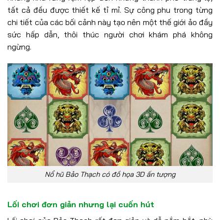
tất cả đều được thiết kế tỉ mỉ. Sự công phu trong từng
chi tiết của các bối cảnh này tạo nên một thế giới ảo đầy
sức hấp dẫn, thôi thúc người chơi khám phá không
ngừng.
Nổ hũ Bảo Thạch có đồ họa 3D ấn tượng
Lối chơi đơn giản nhưng lại cuốn hút