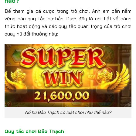
nào?
Để tham gia cá cược trong trò chơi, Anh em cần nắm
vững các quy tắc cơ bản. Dưới đây là chi tiết về cách
thức hoạt động và các quy tắc quan trọng của trò chơi
quay hũ đổi thưởng này:
Nổ hũ Bảo Thạch có luật chơi như thế nào?
Quy tắc chơi Bảo Thạch