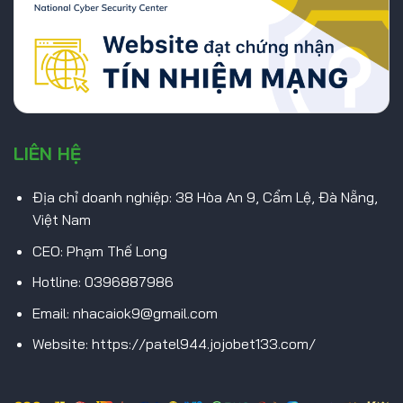
LIÊN HỆ
Địa chỉ doanh nghiệp: 38 Hòa An 9, Cẩm Lệ, Đà Nẵng,
Việt Nam
CEO: Phạm Thế Long
Hotline: 0396887986
Email: nhacaiok9@gmail.com
Website: https://patel944.jojobet133.com/