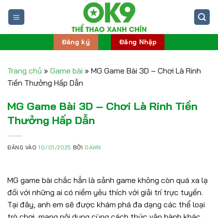
Bỏ
qua
nội
dung
Đăng ký
Đăng Nhập
Trang chủ
»
Game bài
»
MG Game Bài 3D – Chơi Là Rinh
Tiền Thưởng Hấp Dẫn
MG Game Bài 3D – Chơi Là Rinh Tiền
Thưởng Hấp Dẫn
ĐĂNG VÀO
10/01/2025
BỞI
DAWN
MG game bài chắc hẳn là sảnh game không còn quá xa lạ
đối với những ai có niềm yêu thích với giải trí trực tuyến.
Tại đây, anh em sẽ được khám phá đa dạng các thể loại
trò chơi, mang nội dung cùng cách thức vận hành khác