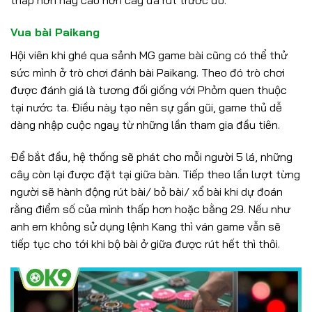
thấp hơn hay cao hơn cây đã rút trước đó.
Vua bài Paikang
Hội viên khi ghé qua sảnh MG game bài cũng có thể thử
sức mình ở trò chơi đánh bài Paikang. Theo đó trò chơi
được đánh giá là tương đối giống với Phỏm quen thuộc
tại nước ta. Điều này tạo nên sự gần gũi, game thủ dễ
dàng nhập cuộc ngay từ những lần tham gia đầu tiên.
Để bắt đầu, hệ thống sẽ phát cho mỗi người 5 lá, những
cây còn lại được đặt tại giữa bàn. Tiếp theo lần lượt từng
người sẽ hành động rút bài/ bỏ bài/ xổ bài khi dự đoán
rằng điểm số của mình thấp hơn hoặc bằng 29. Nếu như
anh em không sử dụng lệnh Kang thì ván game vẫn sẽ
tiếp tục cho tới khi bộ bài ở giữa được rút hết thì thôi.