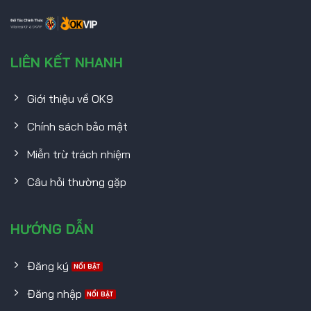
LIÊN KẾT NHANH
Giới thiệu về OK9
Chính sách bảo mật
Miễn trừ trách nhiệm
Câu hỏi thường gặp
HƯỚNG DẪN
Đăng ký
Đăng nhập