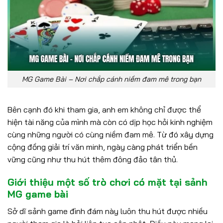
MG Game Bài – Nơi chắp cánh niềm đam mê trong bạn
Bên cạnh đó khi tham gia, anh em không chỉ được thể
hiện tài năng của mình mà còn có dịp học hỏi kinh nghiệm
cùng những người có cùng niềm đam mê. Từ đó xây dựng
cộng đồng giải trí văn minh, ngày càng phát triển bền
vững cũng như thu hút thêm đông đảo tân thủ.
Giới thiệu một số trò chơi có mặt tại sảnh
MG game bài
Sở dĩ sảnh game đình đám này luôn thu hút được nhiều