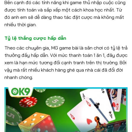
Bên cạnh đó các tính năng khi game thủ nhập cuộc cũng
được tính toán và sắp xếp một cách khoa học nhất. Từ
đó anh em sẽ dễ dàng thao tác đặt cược mà không mất
nhiều thời gian.
Tỷ lệ thắng cược hấp dẫn
Theo các chuyên gia, MG game bài là sân chơi có tỷ lệ trả
thưởng đầy hấp dẫn. Với mức thanh toán 1 ăn 1, đây được
xem là hạn mức tương đối cạnh tranh trên thị trường. Bởi
vậy mà rất nhiều khách hàng ghé qua nhà cái đã đổi đời
nhanh chóng.