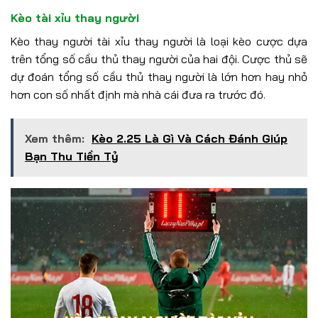
Kèo tài xỉu thay người
Kèo thay người tài xỉu thay người là loại kèo cược dựa
trên tổng số cầu thủ thay người của hai đội. Cược thủ sẽ
dự đoán tổng số cầu thủ thay người là lớn hơn hay nhỏ
hơn con số nhất định mà nhà cái đưa ra trước đó.
Xem thêm:
Kèo 2.25 Là Gì Và Cách Đánh Giúp
Bạn Thu Tiền Tỷ