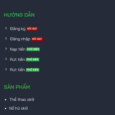
HƯỚNG DẪN
Đăng ký
Đăng nhập
Nạp tiền
Rút tiền
Rút tiền
SẢN PHẨM
Thể thao ok9
Nổ hũ ok9