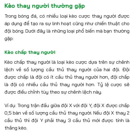
Kèo thay người thường gặp
Trong bóng đá, có nhiều loại kèo cược thay người được
áp dụng để tạo ra sự linh hoạt cũng như chiến thuật cho
đội bóng. Dưới đây là những loại phổ biến mà bạn thường
gặp:
Kèo chấp thay người
Kèo chấp thay người là loại kèo cược dựa trên sự chênh
lệch về số lượng cầu thủ thay người của hai đội. Đội
được chấp là đội có ít cầu thủ thay người hơn, đội chấp
là đội có nhiều cầu thủ thay người hơn. Tỷ lệ cược sẽ
được điều chỉnh tùy theo sự chênh lệch này.
Ví dụ: Trong trận đấu giữa đội X với đội Y, đội X được chấp
0,5 bàn về số lượng cầu thủ thay người. Nếu đội X thay 2
cầu thủ thì đội Y phải thay 3 cầu thủ mới được tính là
thắng kèo.