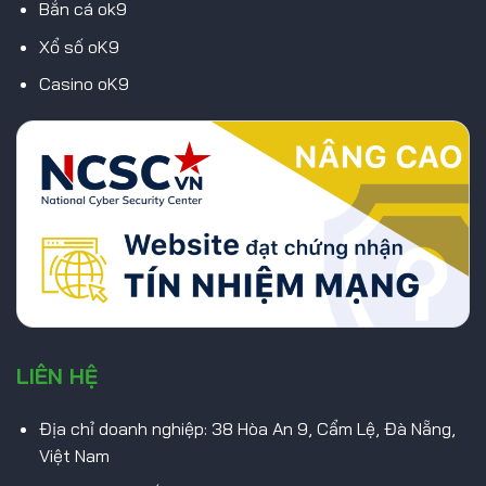
Bắn cá ok9
Xổ số oK9
Casino oK9
LIÊN HỆ
Địa chỉ doanh nghiệp: 38 Hòa An 9, Cẩm Lệ, Đà Nẵng,
Việt Nam