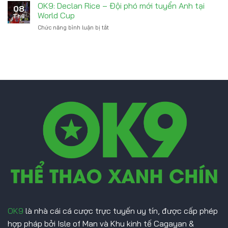
Scotland
OK9: Declan Rice – Đội phó mới tuyển Anh tại
Sĩ,
Cup
08
Hủy
cuộc
World Cup
2026
Th6
Trận
đối
Chức năng bình luận bị tắt
ở
Giao
đầu
OK9:
Hữu
hứa
Declan
Trước
hẹn
Rice
World
thẻ
–
Cup
phạt
Đội
Vì
phó
Lo
mới
Ngại
tuyển
Chấn
Anh
Thương
tại
World
Cup
OK9
là nhà cái cá cược trực tuyến uy tín, được cấp phép
hợp pháp bởi Isle of Man và Khu kinh tế Cagayan &