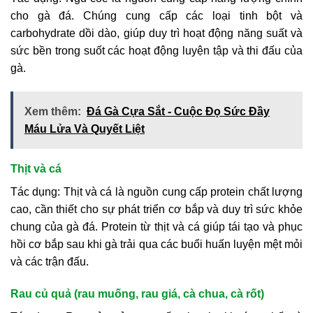
cho gà đá. Chúng cung cấp các loại tinh bột và
carbohydrate dồi dào, giúp duy trì hoạt động năng suất và
sức bền trong suốt các hoạt động luyện tập và thi đấu của
gà.
Xem thêm:
Đá Gà Cựa Sắt - Cuộc Đọ Sức Đầy
Máu Lửa Và Quyết Liệt
Thịt và cá
Tác dụng: Thịt và cá là nguồn cung cấp protein chất lượng
cao, cần thiết cho sự phát triển cơ bắp và duy trì sức khỏe
chung của gà đá. Protein từ thịt và cá giúp tái tạo và phục
hồi cơ bắp sau khi gà trải qua các buổi huấn luyện mệt mỏi
và các trận đấu.
Rau củ quả (rau muống, rau giá, cà chua, cà rốt)