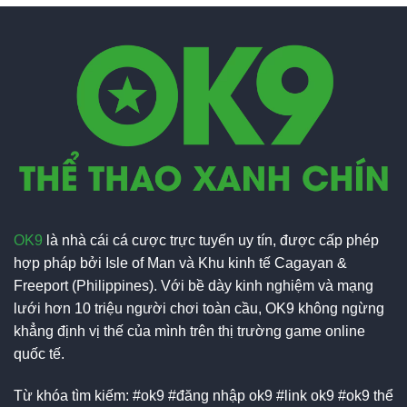
phó
Lo
mới
Ngại
tuyển
Chấn
Anh
Thương
tại
World
Cup
OK9
là nhà cái cá cược trực tuyến uy tín, được cấp phép
hợp pháp bởi Isle of Man và Khu kinh tế Cagayan &
Freeport (Philippines). Với bề dày kinh nghiệm và mạng
lưới hơn 10 triệu người chơi toàn cầu, OK9 không ngừng
khẳng định vị thế của mình trên thị trường game online
quốc tế.
Từ khóa tìm kiếm: #ok9 #đăng nhập ok9 #link ok9 #ok9 thể