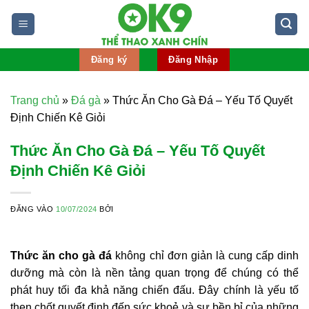
Bỏ
qua
nội
dung
Đăng ký
Đăng Nhập
Trang chủ
»
Đá gà
»
Thức Ăn Cho Gà Đá – Yếu Tố Quyết
Định Chiến Kê Giỏi
Thức Ăn Cho Gà Đá – Yếu Tố Quyết
Định Chiến Kê Giỏi
ĐĂNG VÀO
10/07/2024
BỞI
Thức ăn cho gà đá
không chỉ đơn giản là cung cấp dinh
dưỡng mà còn là nền tảng quan trọng để chúng có thể
phát huy tối đa khả năng chiến đấu. Đây chính là yếu tố
then chốt quyết định đến sức khoẻ và sự bền bỉ của những