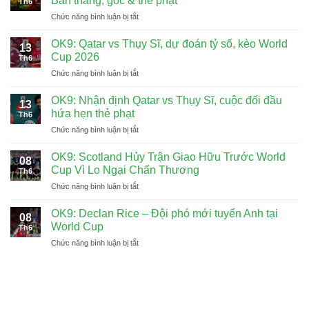
Bàn thắng, góc & thẻ phạt
Th6
Chức năng bình luận bị tắt
ở
OK9:
Dự
OK9: Qatar vs Thụy Sĩ, dự đoán tỷ số, kèo World
13
đoán
Cup 2026
Th6
Brazil
Chức năng bình luận bị tắt
ở
vs
OK9:
Morocco,
Qatar
OK9: Nhận định Qatar vs Thụy Sĩ, cuộc đối đầu
5h00
13
vs
ngày
hứa hẹn thẻ phạt
Th6
Thụy
14/6:
Chức năng bình luận bị tắt
ở
Sĩ,
Bàn
OK9:
dự
thắng,
Nhận
OK9: Scotland Hủy Trận Giao Hữu Trước World
đoán
góc
08
định
tỷ
Cup Vì Lo Ngại Chấn Thương
&
Th6
Qatar
số,
thẻ
Chức năng bình luận bị tắt
ở
vs
kèo
phạt
OK9:
Thụy
World
Scotland
OK9: Declan Rice – Đội phó mới tuyển Anh tại
Sĩ,
Cup
08
Hủy
cuộc
World Cup
2026
Th6
Trận
đối
Chức năng bình luận bị tắt
ở
Giao
đầu
OK9:
Hữu
hứa
Declan
Trước
hẹn
Rice
World
thẻ
–
Cup
phạt
Đội
Vì