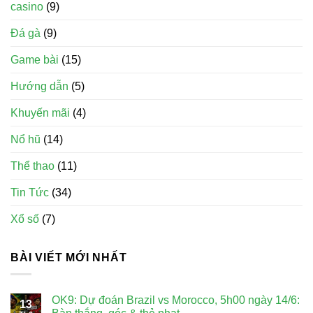
casino
(9)
Đá gà
(9)
Game bài
(15)
Hướng dẫn
(5)
Khuyến mãi
(4)
Nổ hũ
(14)
Thể thao
(11)
Tin Tức
(34)
Xổ số
(7)
BÀI VIẾT MỚI NHẤT
OK9: Dự đoán Brazil vs Morocco, 5h00 ngày 14/6:
13