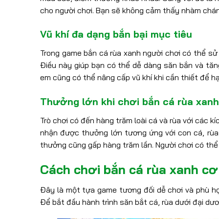
cho người chơi. Bạn sẽ không cảm thấy nhàm chán
Vũ khí đa dạng bắn bại mục tiêu
Trong game bắn cá rùa xanh người chơi có thể sử
Điều này giúp bạn có thể dễ dàng săn bắn và tăng
em cũng có thể nâng cấp vũ khí khi cần thiết để h
Thưởng lớn khi chơi bắn cá rùa xanh
Trò chơi có đến hàng trăm loài cá và rùa với các 
nhận được thưởng lớn tương ứng với con cá, rùa 
thưởng cũng gấp hàng trăm lần. Người chơi có thể 
Cách chơi bắn cá rùa xanh cơ
Đây là một tựa game tương đối dễ chơi và phù hợp
Để bắt đầu hành trình săn bắt cá, rùa dưới đại d