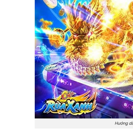
Hướng dẫ