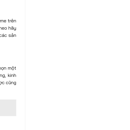
ame trên
theo hãy
 các sản
chọn một
ng, kinh
ược cũng