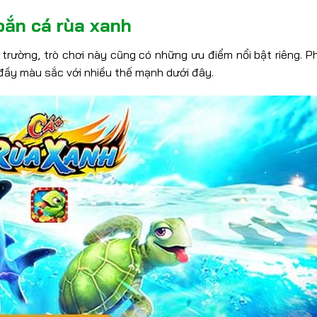
bắn cá rùa xanh
trường, trò chơi này cũng có những ưu điểm nổi bật riêng. P
đầy màu sắc với nhiều thế mạnh dưới đây.