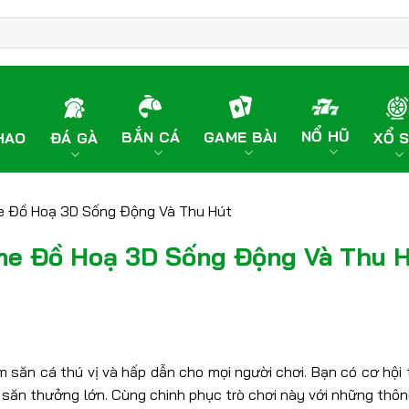
NỔ HŨ
BẮN CÁ
GAME BÀI
HAO
ĐÁ GÀ
XỔ 
e Đồ Hoạ 3D Sống Động Và Thu Hút
me Đồ Hoạ 3D Sống Động Và Thu 
m săn cá thú vị và hấp dẫn cho mọi người chơi. Bạn có cơ hội 
 săn thưởng lớn. Cùng chinh phục trò chơi này với những thông