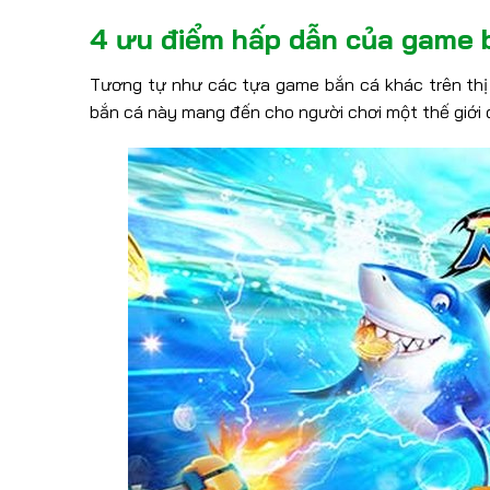
4 ưu điểm hấp dẫn của game 
Tương tự như các tựa game bắn cá khác trên thị 
bắn cá này mang đến cho người chơi một thế giới 