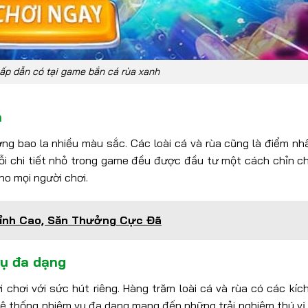
p dẫn có tại game bắn cá rùa xanh
n
ng bao la nhiều màu sắc. Các loài cá và rùa cũng là điểm nh
Mỗi chi tiết nhỏ trong game đều được đầu tư một cách chỉn 
ho mọi người chơi.
ỉnh Cao, Săn Thưởng Cực Đã
vụ đa dạng
chơi với sức hút riêng. Hàng trăm loài cá và rùa có các kíc
hệ thống nhiệm vụ đa dạng mang đến những trải nghiệm thú vị